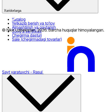
Xaridorlarga
Nike Tashkent Amir Temur
Katalog
Yetkazib berish va to‘lov
Almashtirish va qaytarish
© Nike Uzbekistan,
2026
.
Barcha huquqlar himoyalangan
.
Sovg‘a sertifikati
Chegirma dasturi
Sale (chegirmadagi tovarlar)
Nike Tashkent City Mall
Sayt yaratuvchi
- Rasul
Faqat onlayn (yetkazib berish)