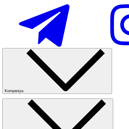
Ommabop
Doʻkonlarda mavjud
Kompaniya
Kompaniya haqida
Bizning do‘konlarimiz
Ommaviy oferta