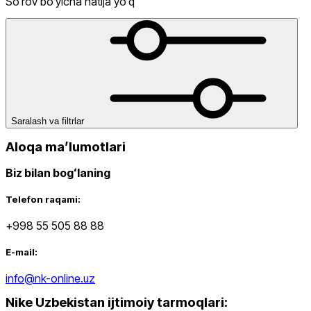
Soʻrov boʻyicha natija yoʻq
Sport
Chegirma
dan
gacha
Saralash va filtrlar
Aloqa maʼlumotlari
Biz bilan bogʻlaning
dan
Telefon raqami:
gacha
+998 55 505 88 88
E-mail:
info@nk-online.uz
Nike Uzbekistan ijtimoiy tarmoqlari
:
Yangi mahsulotlar