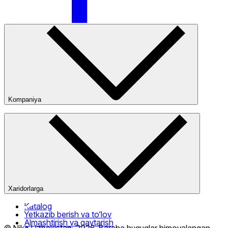
Nike Tashkent City Mall
Kompaniya
Kompaniya haqida
Bizning do‘konlarimiz
Ommaviy oferta
Faqat onlayn (yetkazib berish)
Xaridorlarga
Katalog
Yetkazib berish va to‘lov
Almashtirish va qaytarish
© Nike Uzbekistan,
2026
.
Barcha huquqlar himoyalangan
.