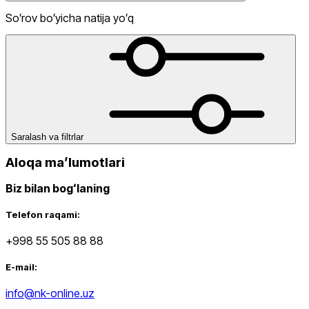
Soʻrov boʻyicha natija yoʻq
dan
gacha
Saralash va filtrlar
Aloqa maʼlumotlari
Biz bilan bogʻlaning
Yangi mahsulotlar
Telefon raqami:
+998 55 505 88 88
E-mail:
info@nk-online.uz