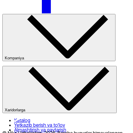
Nike Tashkent Amir Temur
Kompaniya
Kompaniya haqida
Bizning do‘konlarimiz
Ommaviy oferta
Nike Tashkent City Mall
Xaridorlarga
Katalog
Yetkazib berish va to‘lov
Almashtirish va qaytarish
Faqat onlayn (yetkazib berish)
© Nike Uzbekistan,
2026
.
Barcha huquqlar himoyalangan
.