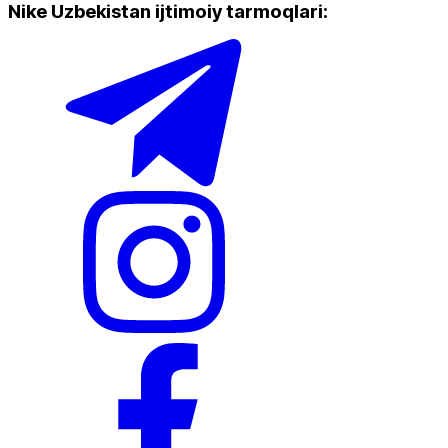
Nike Uzbekistan ijtimoiy tarmoqlari
:
Yangi mahsulotlar
Ommabop
Doʻkonlarda mavjud