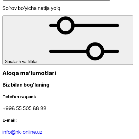
Soʻrov boʻyicha natija yoʻq
Lifestyle
Chegirma
dan
gacha
Saralash va filtrlar
Aloqa maʼlumotlari
Biz bilan bogʻlaning
Sport
dan
Telefon raqami:
gacha
+998 55 505 88 88
E-mail:
info@nk-online.uz