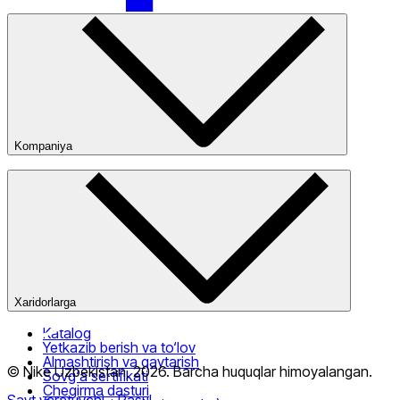
Nike Tashkent Amir Temur
Kompaniya
Kompaniya haqida
Bizning do‘konlarimiz
Ommaviy oferta
Nike Tashkent City Mall
Xaridorlarga
Katalog
Yetkazib berish va to‘lov
Almashtirish va qaytarish
Faqat onlayn (yetkazib berish)
© Nike Uzbekistan,
2026
.
Barcha huquqlar himoyalangan
.
Sovg‘a sertifikati
Chegirma dasturi
Sayt yaratuvchi
- Rasul