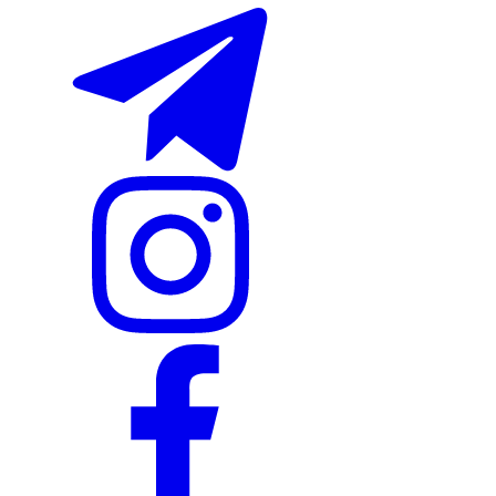
Ommabop
Doʻkonlarda mavjud