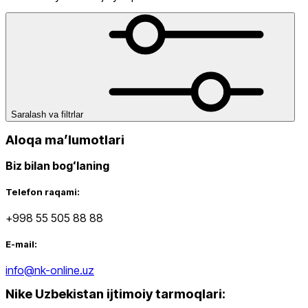
Lifestyle
Chegirma
dan
gacha
Saralash va filtrlar
Aloqa maʼlumotlari
Biz bilan bogʻlaning
dan
Telefon raqami:
gacha
+998 55 505 88 88
E-mail:
info@nk-online.uz
Nike Uzbekistan ijtimoiy tarmoqlari
:
Yangi mahsulotlar