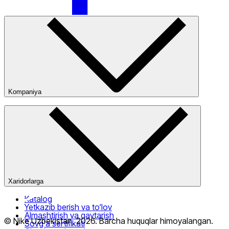
Faqat onlayn (yetkazib berish)
Kompaniya
Kompaniya haqida
Bizning do‘konlarimiz
Ommaviy oferta
Xaridorlarga
Katalog
Yetkazib berish va to‘lov
Almashtirish va qaytarish
© Nike Uzbekistan,
2026
.
Barcha huquqlar himoyalangan
.
Sovg‘a sertifikati