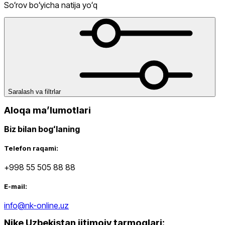
Butilkalari
Sport To‘piq Bandajlari
Sumkalar
Telefon Sumkalari
Tir
Soʻrov boʻyicha natija yoʻq
Himoyalari
Yoga Gilamlari
dan
gacha
Saralash va filtrlar
Aloqa maʼlumotlari
Biz bilan bogʻlaning
Yangi mahsulotlar
Telefon raqami:
+998 55 505 88 88
E-mail:
info@nk-online.uz
Nike Uzbekistan ijtimoiy tarmoqlari
:
Ommabop