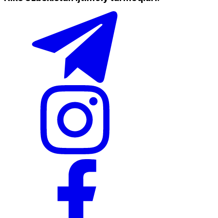
Doʻkonlarda mavjud
Nike Tashkent City Mall