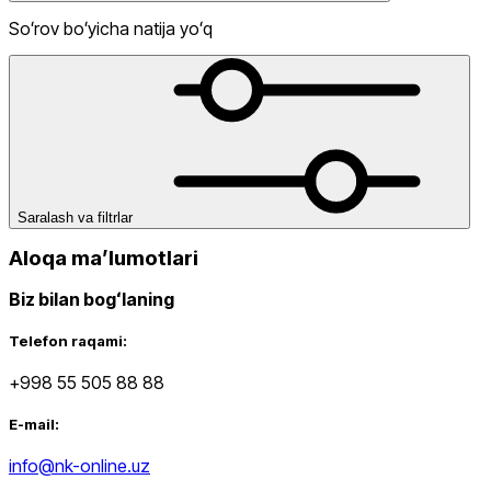
Soʻrov boʻyicha natija yoʻq
dan
gacha
Saralash va filtrlar
Aloqa maʼlumotlari
Biz bilan bogʻlaning
Yangi mahsulotlar
Telefon raqami:
+998 55 505 88 88
E-mail:
info@nk-online.uz