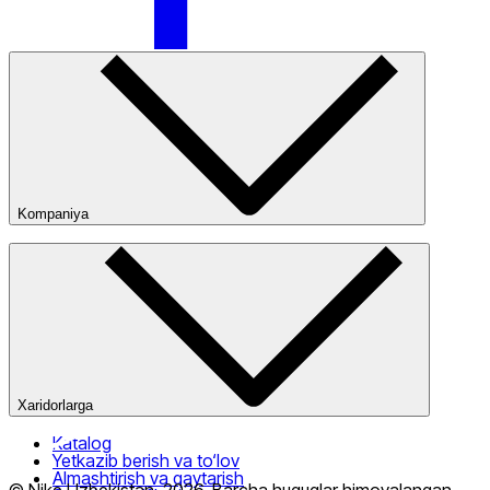
Faqat onlayn (yetkazib berish)
Kompaniya
Kompaniya haqida
Bizning do‘konlarimiz
Ommaviy oferta
Xaridorlarga
Katalog
Yetkazib berish va to‘lov
Almashtirish va qaytarish
© Nike Uzbekistan,
2026
.
Barcha huquqlar himoyalangan
.