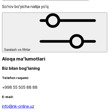
Soʻrov boʻyicha natija yoʻq
Lifestyle
Chegirma
dan
gacha
Saralash va filtrlar
Aloqa maʼlumotlari
Biz bilan bogʻlaning
dan
Telefon raqami:
gacha
+998 55 505 88 88
E-mail:
info@nk-online.uz