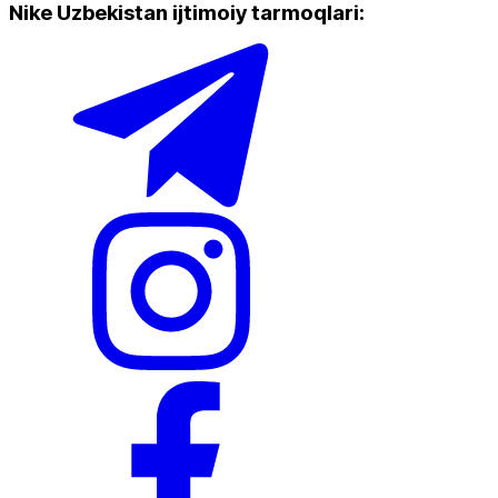
Nike Uzbekistan ijtimoiy tarmoqlari
:
Yangi mahsulotlar
Ommabop
Doʻkonlarda mavjud