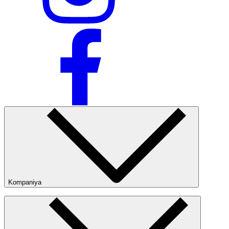
Kompaniya
Kompaniya haqida
Bizning do‘konlarimiz
Ommaviy oferta