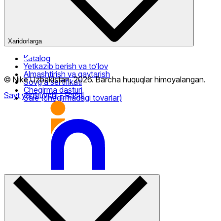
Xaridorlarga
Katalog
Yetkazib berish va to‘lov
Almashtirish va qaytarish
© Nike Uzbekistan,
2026
.
Barcha huquqlar himoyalangan
.
Sovg‘a sertifikati
Chegirma dasturi
Sayt yaratuvchi
- Rasul
Sale (chegirmadagi tovarlar)