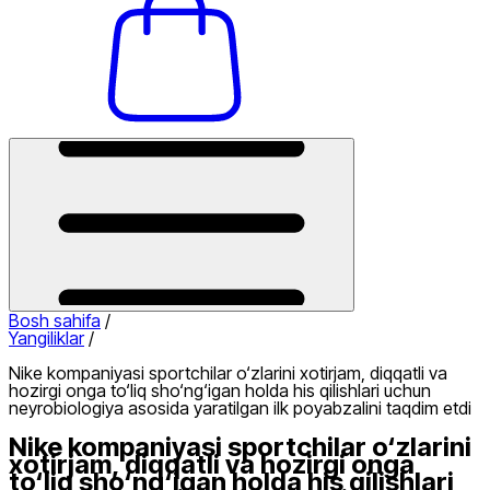
Bosh sahifa
/
Yangiliklar
/
Nike kompaniyasi sportchilar o‘zlarini xotirjam, diqqatli va
hozirgi onga to‘liq sho‘ng‘igan holda his qilishlari uchun
neyrobiologiya asosida yaratilgan ilk poyabzalini taqdim etdi
Nike kompaniyasi sportchilar o‘zlarini
xotirjam, diqqatli va hozirgi onga
to‘liq sho‘ng‘igan holda his qilishlari