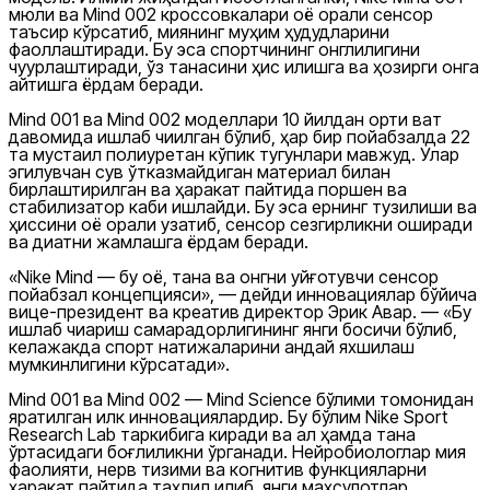
мюли ва Mind 002 кроссовкалари оёқ орқали сенсор
таъсир кўрсатиб, миянинг муҳим ҳудудларини
фаоллаштиради. Бу эса спортчининг онглилигини
чуқурлаштиради, ўз танасини ҳис қилишга ва ҳозирги онга
қайтишга ёрдам беради.
Mind 001 ва Mind 002 моделлари 10 йилдан ортиқ вақт
давомида ишлаб чиқилган бўлиб, ҳар бир пойабзалда 22
та мустақил полиуретан кўпик тугунлари мавжуд. Улар
эгилувчан сув ўтказмайдиган материал билан
бирлаштирилган ва ҳаракат пайтида поршен ва
стабилизатор каби ишлайди. Бу эса ернинг тузилиши ва
ҳиссини оёқ орқали узатиб, сенсор сезгирликни оширади
ва диққатни жамлашга ёрдам беради.
«Nike Mind — бу оёқ, тана ва онгни уйғотувчи сенсор
пойабзал концепцияси», — дейди инновациялар бўйича
вице-президент ва креатив директор Эрик Авар. — «Бу
ишлаб чиқариш самарадорлигининг янги босқичи бўлиб,
келажакда спорт натижаларини қандай яхшилаш
мумкинлигини кўрсатади».
Mind 001 ва Mind 002 — Mind Science бўлими томонидан
яратилган илк инновациялардир. Бу бўлим Nike Sport
Research Lab таркибига киради ва ақл ҳамда тана
ўртасидаги боғлиқликни ўрганади. Нейробиологлар мия
фаолияти, нерв тизими ва когнитив функцияларни
ҳаракат пайтида таҳлил қилиб, янги маҳсулотлар