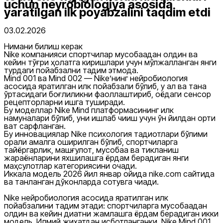
uchun neyrobiologiya asosida
yaratilgan ilk poyabzalini taqdim etdi
03.02.2026
Нимани билиш керак
Nike компанияси спортчилар мусобақадан олдин ва
кейин тўғри ҳолатга киришлари учун мўлжалланган янги
турдаги пойабзални тақдим этмоқда.
Mind 001 ва Mind 002 — Nike’нинг нейробиология
асосида яратилган илк пойабзали бўлиб, у ақл ва тана
ўртасидаги боғлиқликни фаоллаштириб, оёқдаги сенсор
рецепторларни ишга туширади.
Бу моделлар Nike Mind платформасининг илк
намуналари бўлиб, уни ишлаб чиқиш учун ўн йилдан ортиқ
вақт сарфланган.
Бу инновациялар Nike психология тадқиқотлари бўлими
орқали амалга оширилган бўлиб, спортчиларга
тайёргарлик, машғулот, мусобақа ва тикланиш
жараёнларини яхшилашга ёрдам берадиган янги
маҳсулотлар категориясини очади.
Иккала модель 2026 йил январ ойида nike.com сайтида
ва танланган дўконларда сотувга чиқади.
Nike нейробиология асосида яратилган илк
пойабзалини тақдим этади: спортчиларга мусобақадан
олдин ва кейин диққатни жамлашга ёрдам берадиган икки
модель. Илмий жиҳатдан исботланганки, Nike Mind 001