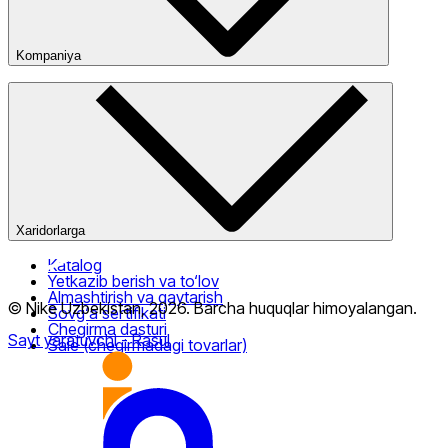
Kompaniya
Kompaniya haqida
Bizning do‘konlarimiz
Ommaviy oferta
Xaridorlarga
Katalog
Yetkazib berish va to‘lov
Almashtirish va qaytarish
© Nike Uzbekistan,
2026
.
Barcha huquqlar himoyalangan
.
Sovg‘a sertifikati
Chegirma dasturi
Sayt yaratuvchi
- Rasul
Sale (chegirmadagi tovarlar)