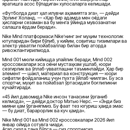
яратишга асос бўладиган хулосаларга келишади.
«Футболда диққат ҳал қилувчи аҳамиятга эга», — дейди
Эрлинг Холанд. — «Ҳар бир қадамда мен оёқдаги
ҳисларни сезаман ва бу менга ўйинда мувозанатни
сақлашга ёрдам беради».
Nike Mind платформаси Nike’нинг энг муҳим технологик
ютуқларидан бири бўлиб, у кийим, совитиш тизимлари ва
электр қувватли пойабзаллар билан бир қаторда
ривожлантирилмоқда.
Mind 001 мюли кийишда қулайлик беради, Mind 002
кроссовкалари эса оёқни мустаҳкам ушлаб, юқори
сезгирлик ва қўллаб-қувватлашни таъминлайди. Ҳар бир
элемент — шакл, материал ва конструкция — юқори
сифатли фойдаланиш учун пухта ўйлаб чиқилган. Бу эса
спортчи, муҳит ва пойабзал ўртасидаги боғлиқликни
кучайтиради.
«45 йил давомида Nike инсон танасини ўрганиб
келмоқда», — дейди доктор Мэтью Нерс. — «Энди биз
мияни ҳам ўрганяпмиз. Бу фақат тез югуриш ҳақида эмас
— бу диққат, барқарорлик ва куч ҳақида».
Nike Mind 001 ва Mind 002 кроссовкалари 2026 йил
январ ойида сотувга чиқади.
Агар сизда тана бўлса — сиз спортчисиз.