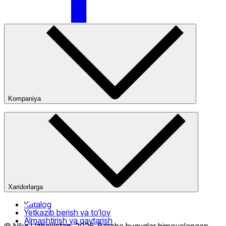
Faqat onlayn (yetkazib berish)
Kompaniya
Kompaniya haqida
Bizning do‘konlarimiz
Ommaviy oferta
Xaridorlarga
Katalog
Yetkazib berish va to‘lov
Almashtirish va qaytarish
© Nike Uzbekistan,
2026
.
Barcha huquqlar himoyalangan
.