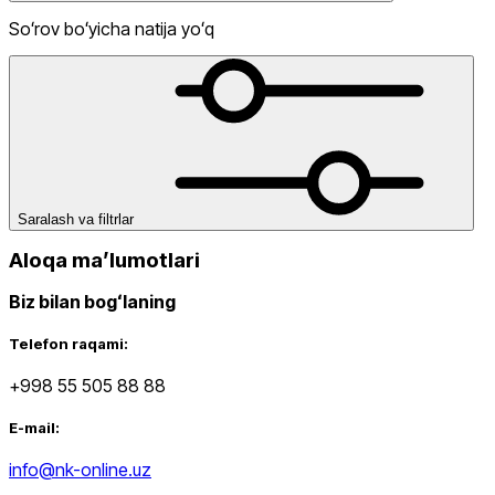
Soʻrov boʻyicha natija yoʻq
dan
gacha
Saralash va filtrlar
Aloqa maʼlumotlari
Biz bilan bogʻlaning
Yangi mahsulotlar
Telefon raqami:
+998 55 505 88 88
E-mail:
info@nk-online.uz