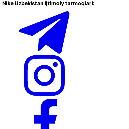
Nike Uzbekistan ijtimoiy tarmoqlari
:
Yangi mahsulotlar
Ommabop
Doʻkonlarda mavjud