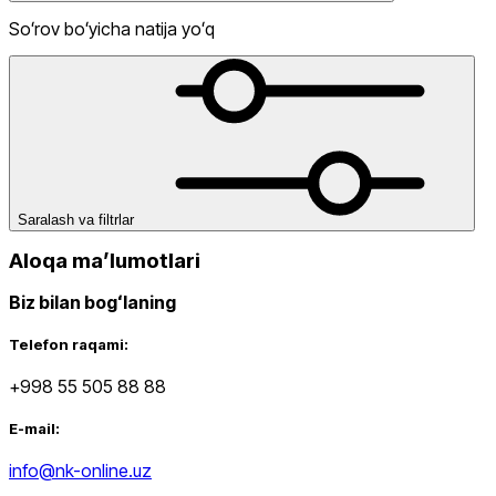
Soʻrov boʻyicha natija yoʻq
Lifestyle
Chegirma
dan
gacha
Saralash va filtrlar
Aloqa maʼlumotlari
Biz bilan bogʻlaning
dan
Telefon raqami:
gacha
+998 55 505 88 88
E-mail:
info@nk-online.uz