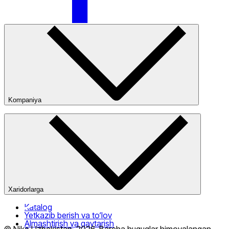
Nike Tashkent Amir Temur
Kompaniya
Kompaniya haqida
Bizning do‘konlarimiz
Ommaviy oferta
Nike Tashkent City Mall
Xaridorlarga
Katalog
Yetkazib berish va to‘lov
Almashtirish va qaytarish
Faqat onlayn (yetkazib berish)
© Nike Uzbekistan,
2026
.
Barcha huquqlar himoyalangan
.