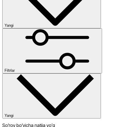
Yangi
Yangi
Past narx
Yuqori narx
Ommabop
Kategoriyalar
Narx
Filtrlar
Одежда
Chegirma
dan
gacha
Yangi
Soʻrov boʻyicha natija yoʻq