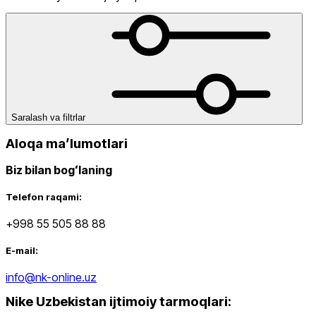
dan
gacha
Saralash va filtrlar
Aloqa maʼlumotlari
Biz bilan bogʻlaning
Yangi mahsulotlar
Telefon raqami:
+998 55 505 88 88
E-mail:
info@nk-online.uz
Nike Uzbekistan ijtimoiy tarmoqlari
:
Ommabop
Doʻkonlarda mavjud