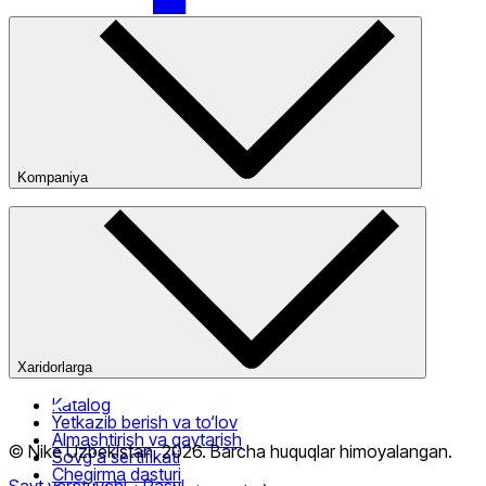
Faqat onlayn (yetkazib berish)
Kompaniya
Kompaniya haqida
Bizning do‘konlarimiz
Ommaviy oferta
Xaridorlarga
Katalog
Yetkazib berish va to‘lov
Almashtirish va qaytarish
© Nike Uzbekistan,
2026
.
Barcha huquqlar himoyalangan
.
Sovg‘a sertifikati
Chegirma dasturi
Sayt yaratuvchi
- Rasul