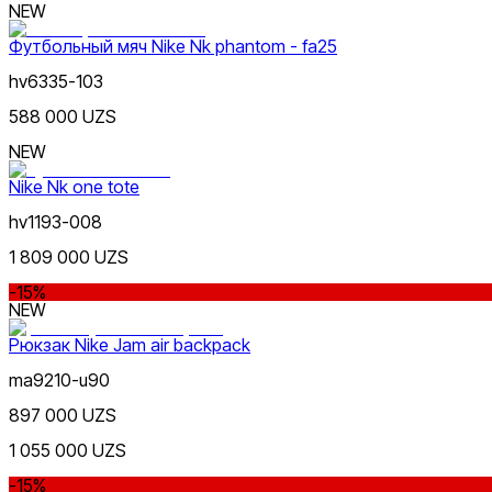
NEW
Футбольный мяч Nike Nk phantom - fa25
hv6335-103
588 000 UZS
NEW
Фиолетовый
Nike Nk one tote
hv1193-008
1 809 000 UZS
-15%
NEW
Рюкзак Nike Jam air backpack
Розовый
Nike Tashkent Amir Temur
ma9210-u90
897 000 UZS
1 055 000 UZS
-15%