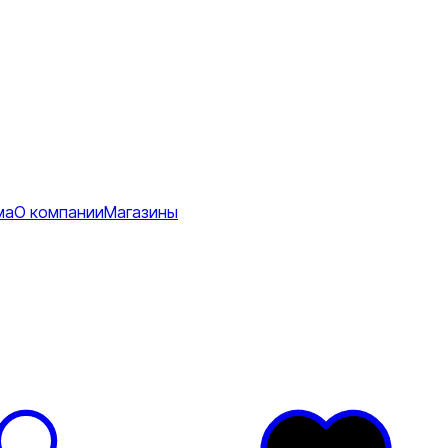
ма
О компании
Магазины
Коврики
ее
тболки
Перчатки
Футболки
я
ртивные