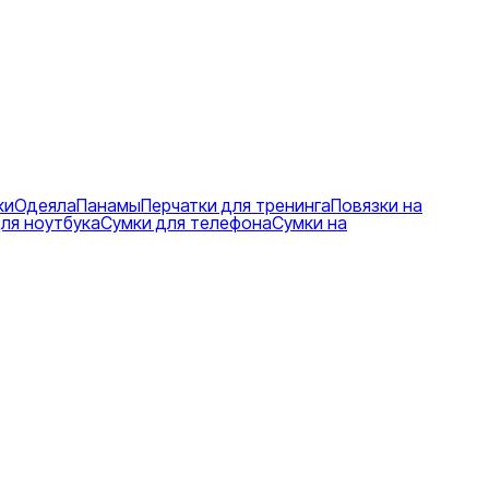
ки
Одеяла
Панамы
Перчатки для тренинга
Повязки на
ля ноутбука
Сумки для телефона
Сумки на