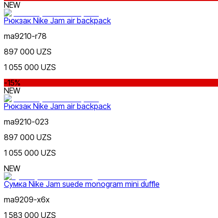
NEW
Коричневый
Рюкзак Nike Jam air backpack
Nike Tashkent City Mall
ma9210-r78
897 000 UZS
1 055 000 UZS
-15%
NEW
Черный
Рюкзак Nike Jam air backpack
Только онлайн (доставка)
ma9210-023
897 000 UZS
1 055 000 UZS
NEW
Сумка Nike Jam suede monogram mini duffle
Белый
ma9209-x6x
1 583 000 UZS