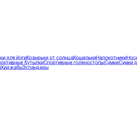
ки для йоги
Козырьки от солнца
Кошельки
Налокотники
Нос
ортивные бутылки
Спортивные голеностопы
Сумки
Сумки д
и
Хиджабы
Эспандеры
ики
тки
ные
ы