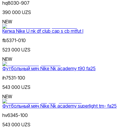
hq8030-907
390 000 UZS
NEW
Синий
от
Кепка Nike U nk df club cap s cb mtfut l
до
fb5371-010
523 000 UZS
NEW
Футбольный мяч Nike Nk academy t90 fa25
Зеленый
Новинки
ih7531-100
543 000 UZS
NEW
Футбольный мяч Nike Nk academy superlight tm- fa25
hv6345-100
Оранжевый
543 000 UZS
Популярные
Наличие в магазинах