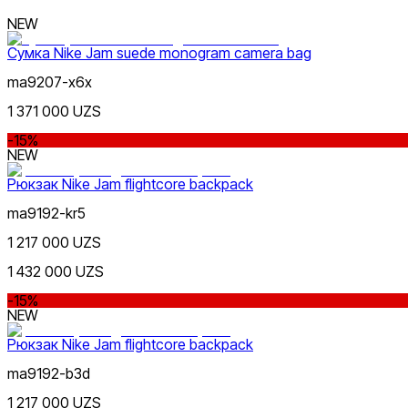
NEW
Сумка Nike Jam suede monogram camera bag
ma9207-x6x
Серый
1 371 000 UZS
-15%
NEW
Рюкзак Nike Jam flightcore backpack
ma9192-kr5
1 217 000 UZS
Голубой
1 432 000 UZS
-15%
NEW
Рюкзак Nike Jam flightcore backpack
ma9192-b3d
1 217 000 UZS
Бежевый