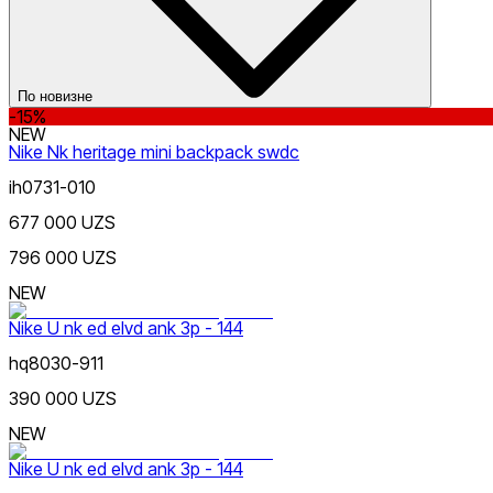
osfm
s
ns
misc
os
o-s
m
Цвет
m/l
l
l/xl
xl
1size
3
4
5
6
7
16in
16oz
20oz
24oz
32oz
40oz
64oz
По новизне
-15%
NEW
Nike Nk heritage mini backpack swdc
ih0731-010
Цена
677 000 UZS
796 000 UZS
NEW
Nike U nk ed elvd ank 3p - 144
hq8030-911
Красный
390 000 UZS
Скидка
от
NEW
до
Nike U nk ed elvd ank 3p - 144