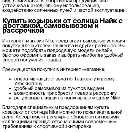
вид. Оригинальная спортивная продукция Nike
устойчива к ежедневному использованию,
воздействию солнечных лучей и частой эксплуатации.
Купить козырьки от солнца Найк с
доставкой, самовывозом и
Nike Tashkent City Mall
рассрочкой
Интернет-магазин Nike предлагает выгодные условия
покупки для жителей Ташкента и других регионов. Вы
можете подобрать подходящую модель онлайн,
быстро оформить заказ и выбрать наиболее удобный
способ получения товара.
Преимущества покупки в интернет-магазине:
Только онлайн (доставка)
оперативная доставка по Ташкенту и всему
Узбекистану
удобный самовывоз из пунктов выдачи
возможность приобрести товар в рассрочку
регулярные скидки на популярные модели Nike
Благодаря специальным предложениям купить
козырьки от солнца Nike можно по привлекательной
цене. Ассортимент регулярно обновляется новыми
коллекциями бренда, отвечающими современным
требованиям к спортивной экипировке.