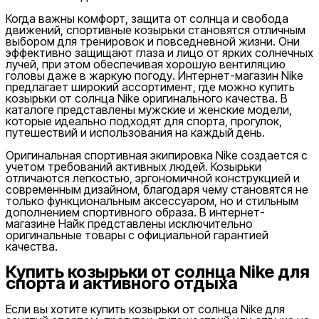
телефона
Сумки на пояс
Туристические
одеяла
Утяжелители
Футбольные мячи
Хиджабы
Эспандер
Когда важны комфорт, защита от солнца и свобода
движений, спортивные козырьки становятся отличным
выбором для тренировок и повседневной жизни. Они
эффективно защищают глаза и лицо от ярких солнечных
лучей, при этом обеспечивая хорошую вентиляцию
головы даже в жаркую погоду. Интернет-магазин Nike
от
предлагает широкий ассортимент, где можно купить
козырьки от солнца Nike оригинального качества. В
до
каталоге представлены мужские и женские модели,
которые идеально подходят для спорта, прогулок,
путешествий и использования на каждый день.
Оригинальная спортивная экипировка Nike создается с
учетом требований активных людей. Козырьки
отличаются легкостью, эргономичной конструкцией и
современным дизайном, благодаря чему становятся не
Новинки
только функциональным аксессуаром, но и стильным
дополнением спортивного образа. В интернет-
магазине Найк представлены исключительно
оригинальные товары с официальной гарантией
качества.
Купить козырьки от солнца Nike для
спорта и активного отдыха
Если вы хотите купить козырьки от солнца Nike для
Популярные