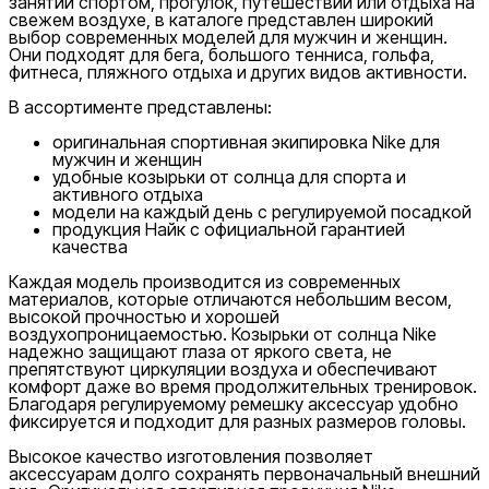
занятий спортом, прогулок, путешествий или отдыха на
свежем воздухе, в каталоге представлен широкий
Наличие в магазинах
выбор современных моделей для мужчин и женщин.
Они подходят для бега, большого тенниса, гольфа,
фитнеса, пляжного отдыха и других видов активности.
В ассортименте представлены:
оригинальная спортивная экипировка Nike для
мужчин и женщин
удобные козырьки от солнца для спорта и
активного отдыха
модели на каждый день с регулируемой посадкой
продукция Найк с официальной гарантией
качества
Каждая модель производится из современных
материалов, которые отличаются небольшим весом,
высокой прочностью и хорошей
воздухопроницаемостью. Козырьки от солнца Nike
надежно защищают глаза от яркого света, не
препятствуют циркуляции воздуха и обеспечивают
комфорт даже во время продолжительных тренировок.
Nike Tashkent Amir Temur
Благодаря регулируемому ремешку аксессуар удобно
фиксируется и подходит для разных размеров головы.
Высокое качество изготовления позволяет
аксессуарам долго сохранять первоначальный внешний