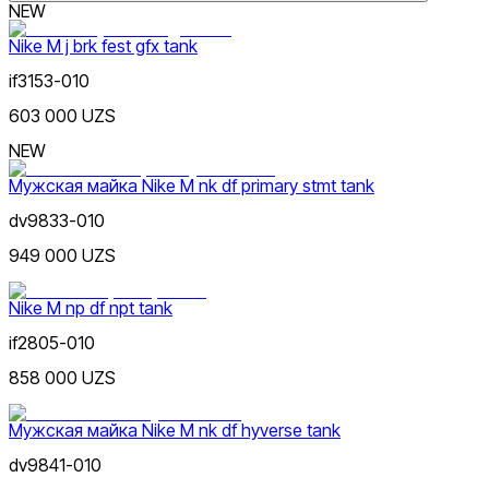
с длин. рук
Шорты
NEW
Nike M j brk fest gfx tank
if3153-010
603 000 UZS
Lifestyle
NEW
s
m
l
xl
xxl
Цвет
Мужская майка Nike M nk df primary stmt tank
dv9833-010
949 000 UZS
Nike M np df npt tank
Sport
if2805-010
Цена
858 000 UZS
Мужская майка Nike M nk df hyverse tank
dv9841-010