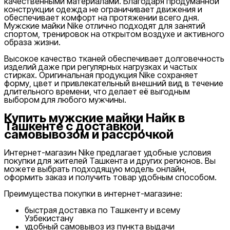
качественными материалами. Благодаря продуманной
конструкции одежда не ограничивает движения и
Nike Tashkent Amir Temur
обеспечивает комфорт на протяжении всего дня.
Мужские майки Nike отлично подходят для занятий
спортом, тренировок на открытом воздухе и активного
образа жизни.
Высокое качество тканей обеспечивает долговечность
изделий даже при регулярных нагрузках и частых
стирках. Оригинальная продукция Nike сохраняет
форму, цвет и привлекательный внешний вид в течение
длительного времени, что делает её выгодным
Nike Tashkent City Mall
выбором для любого мужчины.
Купить мужские майки Найк в
Ташкенте с доставкой,
самовывозом и рассрочкой
Интернет-магазин Nike предлагает удобные условия
покупки для жителей Ташкента и других регионов. Вы
можете выбрать подходящую модель онлайн,
оформить заказ и получить товар удобным способом.
Только онлайн (доставка)
Преимущества покупки в интернет-магазине:
быстрая доставка по Ташкенту и всему
Узбекистану
удобный самовывоз из пункта выдачи