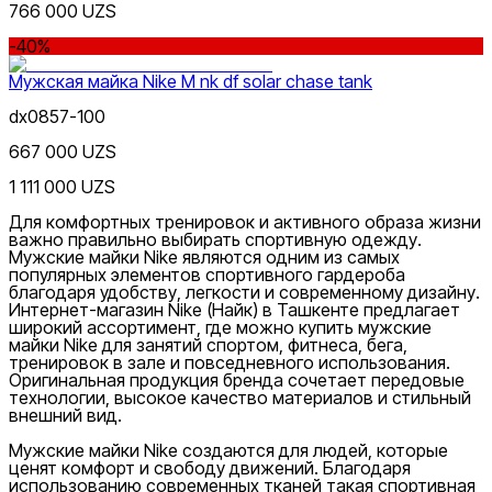
766 000 UZS
Черный
-40%
Скидка
от
до
Мужская майка Nike M nk df solar chase tank
dx0857-100
667 000 UZS
1 111 000 UZS
Для комфортных тренировок и активного образа жизни
Белый
важно правильно выбирать спортивную одежду.
от
Мужские майки Nike являются одним из самых
до
популярных элементов спортивного гардероба
благодаря удобству, легкости и современному дизайну.
Интернет-магазин
Nike
(Найк) в Ташкенте предлагает
широкий ассортимент, где можно купить мужские
майки Nike для занятий спортом, фитнеса, бега,
тренировок в зале и повседневного использования.
Оригинальная продукция бренда сочетает передовые
технологии, высокое качество материалов и стильный
внешний вид.
Новинки
Мужские майки Nike создаются для людей, которые
ценят комфорт и свободу движений. Благодаря
использованию современных тканей такая спортивная