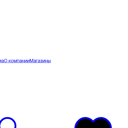
ма
О компании
Магазины
Коврики
ее
тболки
Перчатки
Футболки
я
ртивные