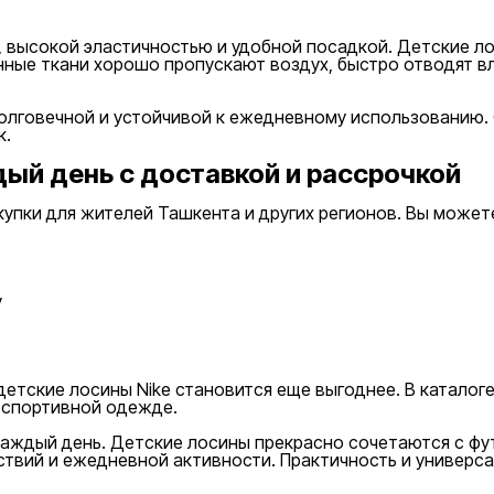
 высокой эластичностью и удобной посадкой. Детские ло
енные ткани хорошо пропускают воздух, быстро отводят в
олговечной и устойчивой к ежедневному использованию. 
к.
дый день с доставкой и рассрочкой
купки для жителей Ташкента и других регионов. Вы може
у
етские лосины Nike становится еще выгоднее. В каталоге
 спортивной одежде.
аждый день. Детские лосины прекрасно сочетаются с фут
шествий и ежедневной активности. Практичность и универ