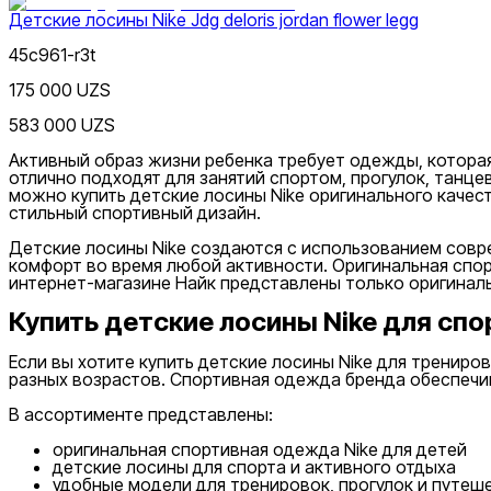
Детские лосины Nike Jdg deloris jordan flower legg
45c961-r3t
175 000 UZS
583 000 UZS
Цена
Активный образ жизни ребенка требует одежды, которая
отлично подходят для занятий спортом, прогулок, танце
можно купить детские лосины Nike оригинального качес
стильный спортивный дизайн.
Детские лосины Nike создаются с использованием совр
комфорт во время любой активности. Оригинальная спо
интернет-магазине Найк представлены только оригиналь
Красный
Купить детские лосины Nike для спо
Скидка
от
до
Если вы хотите купить детские лосины Nike для трениро
разных возрастов. Спортивная одежда бренда обеспечи
В ассортименте представлены:
оригинальная спортивная одежда Nike для детей
детские лосины для спорта и активного отдыха
удобные модели для тренировок, прогулок и путеш