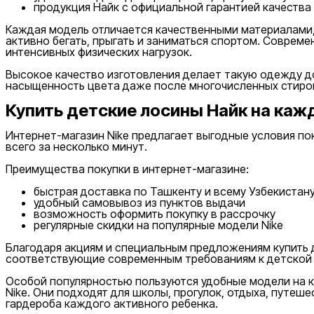
продукция Найк с официальной гарантией качества
от
Каждая модель отличается качественными материалами,
до
активно бегать, прыгать и заниматься спортом. Соврем
интенсивных физических нагрузок.
Высокое качество изготовления делает такую одежду д
насыщенность цвета даже после многочисленных стиро
Купить детские лосины Найк на каж
Новинки
Интернет-магазин Nike предлагает выгодные условия по
всего за несколько минут.
Преимущества покупки в интернет-магазине:
быстрая доставка по Ташкенту и всему Узбекистан
удобный самовывоз из пунктов выдачи
возможность оформить покупку в рассрочку
регулярные скидки на популярные модели Nike
Благодаря акциям и специальным предложениям купить д
Популярные
соответствующие современным требованиям к детской
Наличие в магазинах
Особой популярностью пользуются удобные модели на к
Nike. Они подходят для школы, прогулок, отдыха, путе
гардероба каждого активного ребенка.