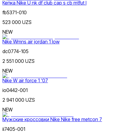
Кепка Nike U nk df club cap s cb mtfut l
fb5371-010
523 000 UZS
NEW
Nike Wmns air jordan 1 low
dc0774-105
2 551 000 UZS
NEW
Nike W air force 1 '07
io0442-001
2 941 000 UZS
NEW
Мужские кроссовки Nike Nike free metcon 7
ii7405-001