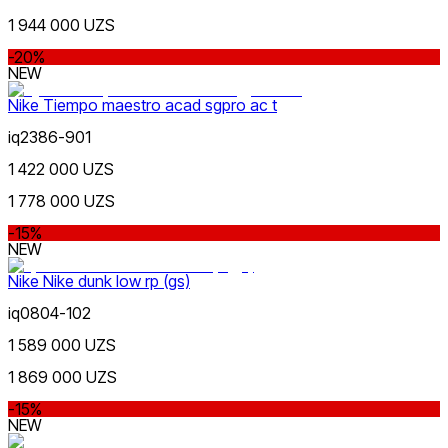
1 944 000 UZS
-20%
NEW
Nike Tiempo maestro acad sgpro ac t
iq2386-901
1 422 000 UZS
1 778 000 UZS
-15%
NEW
Nike Nike dunk low rp (gs)
iq0804-102
1 589 000 UZS
1 869 000 UZS
-15%
NEW