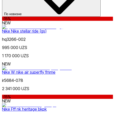
По новизне
-15%
NEW
Nike Nike stellar ride (gs)
hq3266-002
995 000 UZS
1 170 000 UZS
NEW
Nike W nike air superfly fmme
ir5684-078
2 341 000 UZS
-15%
NEW
Nike Fff nk heritage bkpk