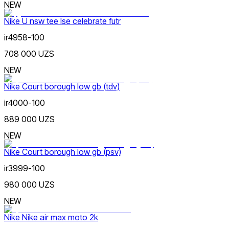
NEW
Nike U nsw tee lse celebrate futr
ir4958-100
708 000 UZS
NEW
Nike Court borough low gb (tdv)
ir4000-100
889 000 UZS
NEW
Nike Court borough low gb (psv)
ir3999-100
980 000 UZS
NEW
Nike Nike air max moto 2k