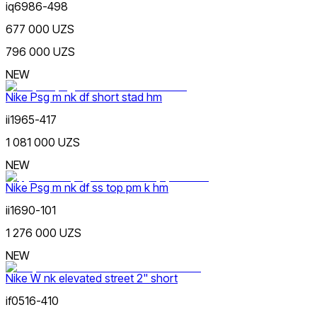
iq6986-498
677 000 UZS
796 000 UZS
NEW
Nike Psg m nk df short stad hm
ii1965-417
1 081 000 UZS
NEW
Nike Psg m nk df ss top pm k hm
ii1690-101
1 276 000 UZS
NEW
Nike W nk elevated street 2" short
if0516-410