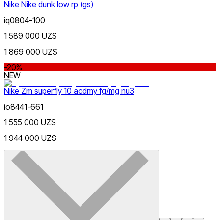
Nike Nike dunk low rp (gs)
iq0804-100
1 589 000 UZS
1 869 000 UZS
-20%
NEW
Nike Zm superfly 10 acdmy fg/mg nu3
io8441-661
1 555 000 UZS
1 944 000 UZS