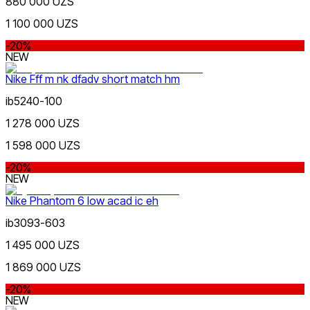
880 000 UZS
1 100 000 UZS
-20%
NEW
Nike Fff m nk dfadv short match hm
Черный
ib5240-100
1 278 000 UZS
1 598 000 UZS
-20%
NEW
Nike Phantom 6 low acad ic eh
Белый
ib3093-603
1 495 000 UZS
1 869 000 UZS
-20%
NEW