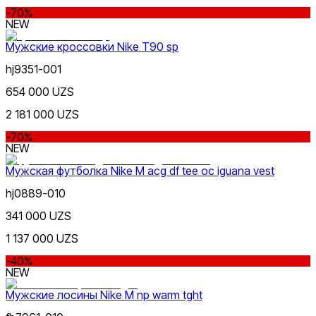
-70%
NEW
Мужские кроссовки Nike T90 sp
hj9351-001
654 000 UZS
2 181 000 UZS
-70%
NEW
Мужская футболка Nike M acg df tee oc iguana vest
hj0889-010
341 000 UZS
1 137 000 UZS
-40%
NEW
Мужские лосины Nike M np warm tght