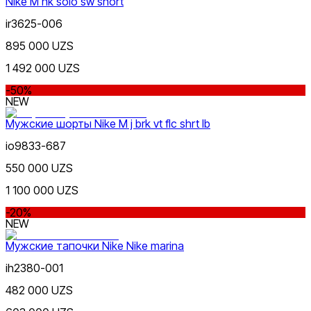
Nike M nk solo sw short
ir3625-006
895 000 UZS
1 492 000 UZS
-50%
NEW
Мужские шорты Nike M j brk vt flc shrt lb
io9833-687
550 000 UZS
1 100 000 UZS
-20%
NEW
Мужские тапочки Nike Nike marina
ih2380-001
482 000 UZS