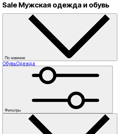
Sale Мужская одежда и обувь
По новизне
Обувь
Одежда
По новизне
По убыванию цены
По возрастанию цены
По популярности
Категории
Мужская
Коллекция
обувь
Мужская
одежда
Фильтры