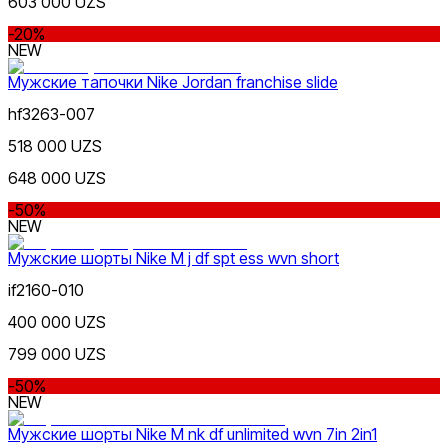
603 000 UZS
-20%
NEW
Мужские тапочки Nike Jordan franchise slide
hf3263-007
518 000 UZS
648 000 UZS
-50%
NEW
Мужские шорты Nike M j df spt ess wvn short
if2160-010
400 000 UZS
799 000 UZS
-50%
NEW
Мужские шорты Nike M nk df unlimited wvn 7in 2in1