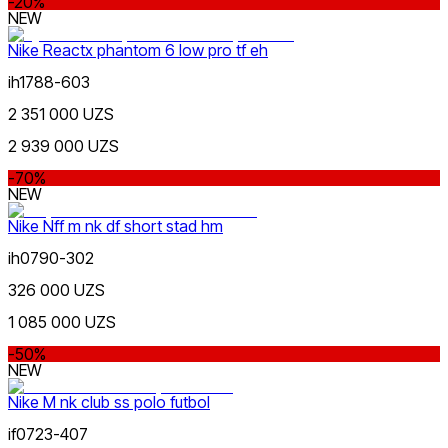
-20%
NEW
Nike Reactx phantom 6 low pro tf eh
ih1788-603
Swimming
Красный
2 351 000 UZS
Скидка
от
до
2 939 000 UZS
-70%
NEW
Nike Nff m nk df short stad hm
ih0790-302
Синий
326 000 UZS
от
до
1 085 000 UZS
-50%
NEW
Nike M nk club ss polo futbol
if0723-407