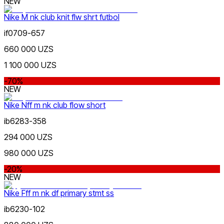
NEW
Nike M nk club knit flw shrt futbol
if0709-657
Фиолетовый
Nike Tashkent Amir Temur
660 000 UZS
1 100 000 UZS
-70%
NEW
Nike Nff m nk club flow short
Розовый
ib6283-358
Nike Tashkent City Mall
294 000 UZS
980 000 UZS
-20%
NEW
Nike Fff m nk df primary stmt ss
Коричневый
ib6230-102
Только онлайн (доставка)