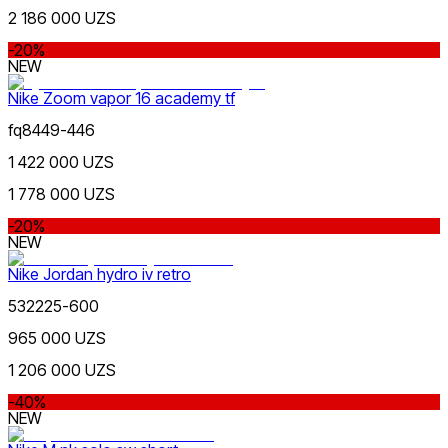
2 186 000 UZS
-20%
NEW
Многоцветный
Nike Zoom vapor 16 academy tf
fq8449-446
1 422 000 UZS
1 778 000 UZS
-20%
NEW
Бордовый
Nike Jordan hydro iv retro
532225-600
965 000 UZS
1 206 000 UZS
-40%
NEW