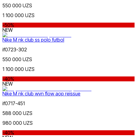
Зеленый
Новинки
550 000 UZS
1 100 000 UZS
-50%
NEW
Nike M nk club ss polo futbol
if0723-302
Желтый
Популярные
550 000 UZS
Наличие в магазинах
1 100 000 UZS
-40%
NEW
Nike M nk club wvn flow aop reissue
if0717-451
Оранжевый
588 000 UZS
980 000 UZS
-40%