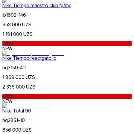
Nike Tiempo maestro club fg/mg
Серый
ib1602-146
953 000 UZS
1 191 000 UZS
-20%
NEW
Nike Tiempo reactgato ic
Голубой
hq3159-411
1 869 000 UZS
2 336 000 UZS
-70%
NEW
Бежевый
Nike Total 90
hq2851-101
656 000 UZS