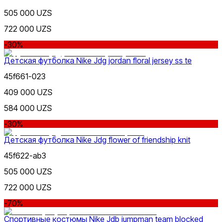
Бордовый
505 000 UZS
722 000 UZS
-30%
Детская футболка Nike Jdg jordan floral jersey ss te
45f661-023
Светло-красный
409 000 UZS
584 000 UZS
-30%
Детская футболка Nike Jdg flower of friendship knit
45f622-ab3
505 000 UZS
722 000 UZS
-70%
Спортивные костюмы Nike Jdb jumpman team blocked