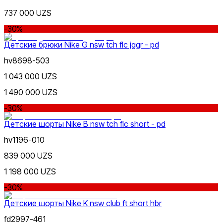
737 000 UZS
-30%
Детские брюки Nike G nsw tch flc jggr - pd
Голубой
hv8698-503
1 043 000 UZS
1 490 000 UZS
-30%
Детские шорты Nike B nsw tch flc short - pd
Бежевый
hv1196-010
839 000 UZS
1 198 000 UZS
-30%
Детские шорты Nike K nsw club ft short hbr
fd2997-461