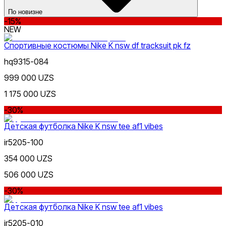
15yr
18m
24m
По новизне
-15%
NEW
Спортивные костюмы Nike K nsw df tracksuit pk fz
hq9315-084
Цена
999 000 UZS
1 175 000 UZS
-30%
Детская футболка Nike K nsw tee af1 vibes
ir5205-100
Красный
Скидка
от
354 000 UZS
до
506 000 UZS
-30%
Детская футболка Nike K nsw tee af1 vibes
ir5205-010