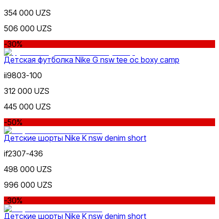
Синий
354 000 UZS
от
до
506 000 UZS
-30%
Детская футболка Nike G nsw tee oc boxy camp
ii9803-100
312 000 UZS
Темно-синий
Новинки
445 000 UZS
-50%
Детские шорты Nike K nsw denim short
if2307-436
498 000 UZS
Зеленый
Популярные
996 000 UZS
Наличие в магазинах
-30%
Детские шорты Nike K nsw denim short