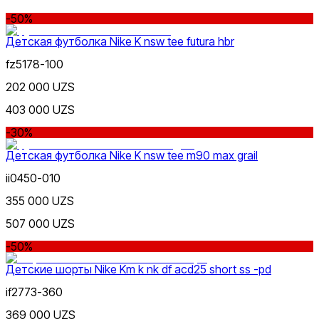
-50%
Черный
Детская футболка Nike K nsw tee futura hbr
fz5178-100
202 000 UZS
403 000 UZS
-30%
Белый
Детская футболка Nike K nsw tee m90 max grail
ii0450-010
355 000 UZS
507 000 UZS
-50%
Детские шорты Nike Km k nk df acd25 short ss -pd
Серый
if2773-360
369 000 UZS