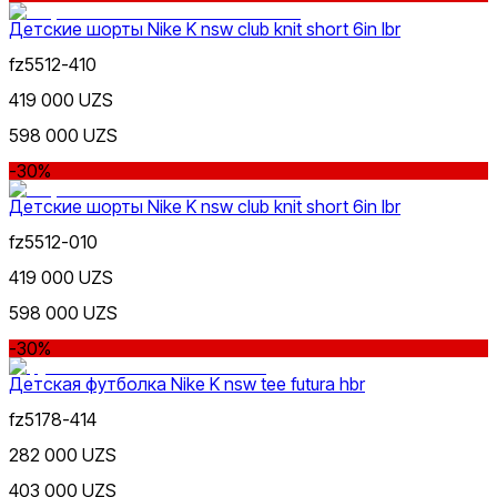
Nike Tashkent City Mall
Детские шорты Nike K nsw club knit short 6in lbr
fz5512-410
419 000 UZS
598 000 UZS
Розовый
-30%
Только онлайн (доставка)
Детские шорты Nike K nsw club knit short 6in lbr
fz5512-010
419 000 UZS
598 000 UZS
-30%
Коричневый
Детская футболка Nike K nsw tee futura hbr
fz5178-414
282 000 UZS
403 000 UZS