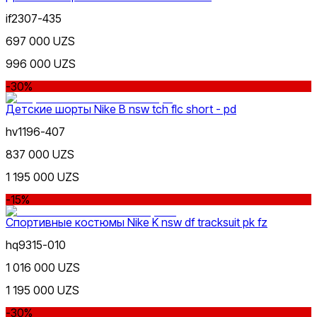
if2307-435
697 000 UZS
Желтый
996 000 UZS
-30%
Детские шорты Nike B nsw tch flc short - pd
hv1196-407
837 000 UZS
1 195 000 UZS
Оранжевый
Nike Tashkent Amir Temur
-15%
Спортивные костюмы Nike K nsw df tracksuit pk fz
hq9315-010
1 016 000 UZS
1 195 000 UZS
Фиолетовый
-30%