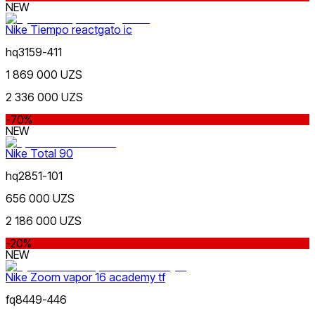
NEW
Nike Tiempo reactgato ic
hq3159-411
Желтый
Популярные
1 869 000 UZS
Наличие в магазинах
2 336 000 UZS
-70%
NEW
Nike Total 90
hq2851-101
Оранжевый
656 000 UZS
2 186 000 UZS
-20%
NEW
Nike Zoom vapor 16 academy tf
fq8449-446
Розовый