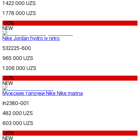
Nike Tashkent Amir Temur
1 422 000 UZS
1 778 000 UZS
-20%
NEW
Nike Jordan hydro iv retro
Коричневый
532225-600
Nike Tashkent City Mall
965 000 UZS
1 206 000 UZS
-20%
NEW
Мужские тапочки Nike Nike marina
Черный
ih2380-001
Только онлайн (доставка)
482 000 UZS
603 000 UZS
-20%
NEW