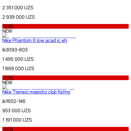
Swimming
Красный
2 351 000 UZS
Скидка
от
до
2 939 000 UZS
-20%
NEW
Nike Phantom 6 low acad ic eh
ib3093-603
Синий
1 495 000 UZS
от
до
1 869 000 UZS
-20%
NEW
Nike Tiempo maestro club fg/mg
ib1602-146
Зеленый
Новинки
953 000 UZS
1 191 000 UZS
-20%