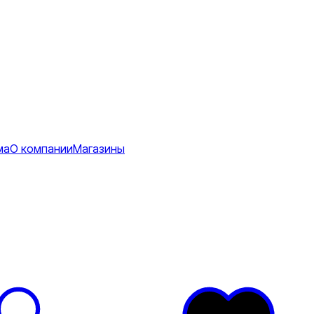
ма
О компании
Магазины
Коврики
ее
тболки
Перчатки
Футболки
я
ртивные