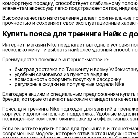
комфортную посадку, способствует стабильному положе
от
элементам аксессуар легко подстраивается под индиви
до
Высокое качество изготовления делает оригинальные по
прочностью и сохраняют свои эксплуатационные характ
Купить пояса для тренинга Найк с д
Интернет-магазин Nike предлагает выгодные условия по
несколько минут и выбрать наиболее удобный способ по
Новинки
Преимущества покупки в интернет-магазине:
быстрая доставка по Ташкенту и всему Узбекистан
удобный самовывоз из пунктов выдачи
возможность оформить покупку в рассрочку
регулярные скидки на популярные модели Nike
Благодаря акциям и специальным предложениям купить п
бренда, которые отвечают высоким стандартам качеств
Популярные
Пояса для тренинга Nike подходят для занятий в тренаж
Наличие в магазинах
корпуса и дополнительная поддержка. Удобные модели 
полноценный комплект экипировки для эффективных зан
Если вы хотите купить пояса для тренинга в интернет-м
современные модели, которые отличаются надежностью