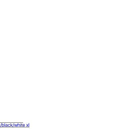
и
тки
/black/white xl
ие