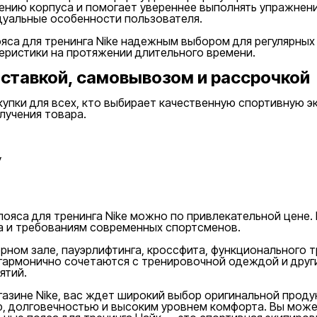
нию корпуса и помогает увереннее выполнять упражнени
дуальные особенности пользователя.
яса для тренинга Nike надежным выбором для регулярных
еристики на протяжении длительного времени.
оставкой, самовывозом и рассрочкой
купки для всех, кто выбирает качественную спортивную э
лучения товара.
у
ояса для тренинга Nike можно по привлекательной цене.
а и требованиям современных спортсменов.
ерном зале, пауэрлифтинга, кроссфита, функционального т
гармонично сочетаются с тренировочной одеждой и други
ятий.
агазине Nike, вас ждет широкий выбор оригинальной проду
, долговечностью и высоким уровнем комфорта. Вы може