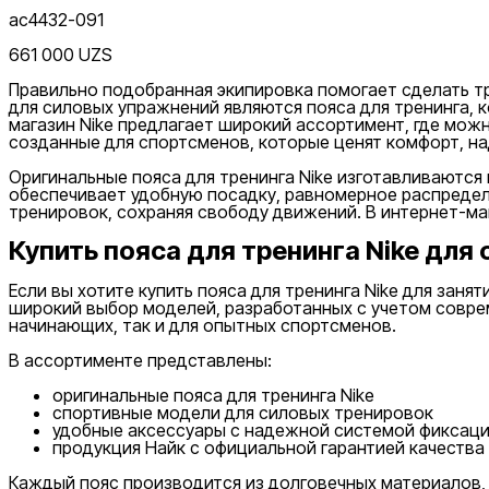
одеяла
Утяжелители
Футбольные мячи
Хиджабы
Эспандер
ac4432-091
661 000 UZS
Правильно подобранная экипировка помогает сделать т
для силовых упражнений являются пояса для тренинга,
Цена
магазин Nike предлагает широкий ассортимент, где можн
созданные для спортсменов, которые ценят комфорт, на
Оригинальные пояса для тренинга Nike изготавливаются
обеспечивает удобную посадку, равномерное распределе
тренировок, сохраняя свободу движений. В интернет-ма
Купить пояса для тренинга Nike для
Если вы хотите купить пояса для тренинга Nike для зан
Серый
Скидка
широкий выбор моделей, разработанных с учетом совре
от
начинающих, так и для опытных спортсменов.
до
В ассортименте представлены:
оригинальные пояса для тренинга Nike
спортивные модели для силовых тренировок
удобные аксессуары с надежной системой фиксац
продукция Найк с официальной гарантией качества
Каждый пояс производится из долговечных материалов,