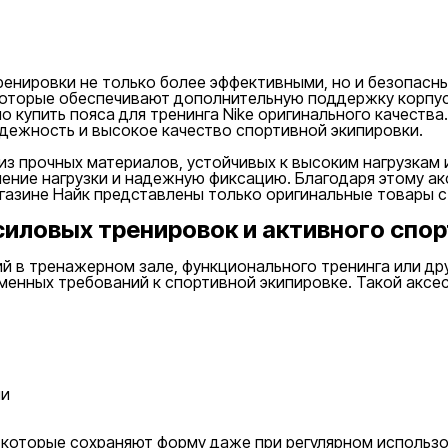
ы
ренировки не только более эффективными, но и безопасн
 которые обеспечивают дополнительную поддержку корпу
о купить пояса для тренинга Nike оригинального качеств
дежность и высокое качество спортивной экипировки.
 из прочных материалов, устойчивых к высоким нагрузкам
ние нагрузки и надежную фиксацию. Благодаря этому акс
газине Найк представлены только оригинальные товары с
 силовых тренировок и активного спо
ятий в тренажерном зале, функционального тренинга или д
менных требований к спортивной экипировке. Такой аксе
ии
 которые сохраняют форму даже при регулярном использ