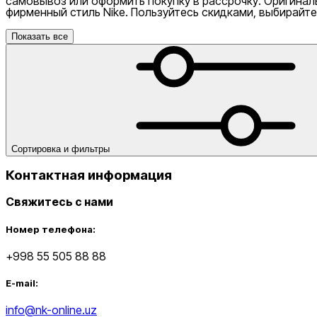
самовывоз или оформить покупку в рассрочку. Оригинал
фирменный стиль Nike. Пользуйтесь скидками, выбирайт
Показать все
Сортировка и фильтры
Контактная информация
Nike Tashkent Amir Temur
Свяжитесь с нами
Номер телефона:
+998 55 505 88 88
E-mail:
Nike Tashkent City Mall
info@nk-online.uz