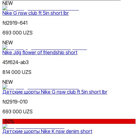
NEW
Nike G nsw club ft 5in short lbr
fd2919-641
693 000 UZS
NEW
Цена
Nike Jdg flower of friendship short
45f624-ab3
814 000 UZS
NEW
Детские шорты Nike G nsw club ft 5in short lbr
Синий
Скидка
от
fd2919-010
до
693 000 UZS
-50%
Детские шорты Nike K nsw denim short