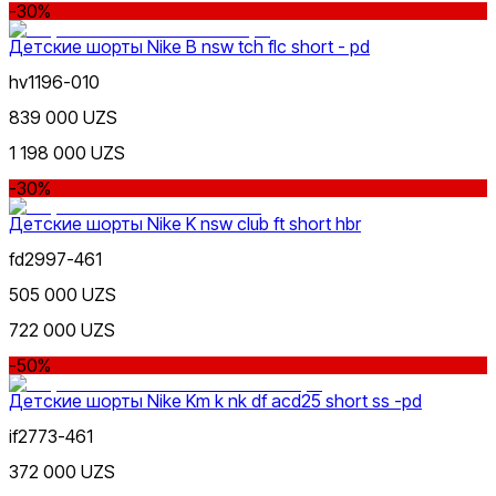
-30%
Только онлайн (доставка)
Детские шорты Nike B nsw tch flc short - pd
hv1196-010
839 000 UZS
1 198 000 UZS
Бордовый
-30%
Детские шорты Nike K nsw club ft short hbr
fd2997-461
505 000 UZS
722 000 UZS
-50%
Детские шорты Nike Km k nk df acd25 short ss -pd
if2773-461
372 000 UZS