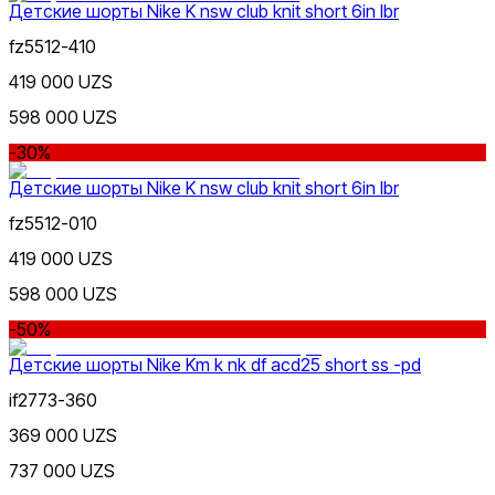
Детские шорты Nike K nsw club knit short 6in lbr
fz5512-410
419 000 UZS
Черный
598 000 UZS
-30%
Детские шорты Nike K nsw club knit short 6in lbr
fz5512-010
419 000 UZS
598 000 UZS
Серый
Nike Tashkent City Mall
-50%
Детские шорты Nike Km k nk df acd25 short ss -pd
if2773-360
369 000 UZS
737 000 UZS
Голубой