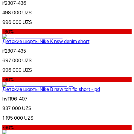
if2307-436
Зеленый
498 000 UZS
от
до
996 000 UZS
-30%
Детские шорты Nike K nsw denim short
if2307-435
697 000 UZS
Фиолетовый
Новинки
996 000 UZS
-30%
Детские шорты Nike B nsw tch flc short - pd
hv1196-407
837 000 UZS
Розовый
Популярные
1 195 000 UZS
Наличие в магазинах
-30%