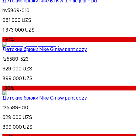
Детские брюки Nike B nsw tch flc jggr - pd
hv5869-010
961 000 UZS
1 373 000 UZS
-30%
Серый
Детские брюки Nike G nsw pant cozy
Только онлайн (доставка)
fz5589-523
629 000 UZS
899 000 UZS
-30%
Голубой
Детские брюки Nike G nsw pant cozy
fz5589-010
629 000 UZS
899 000 UZS