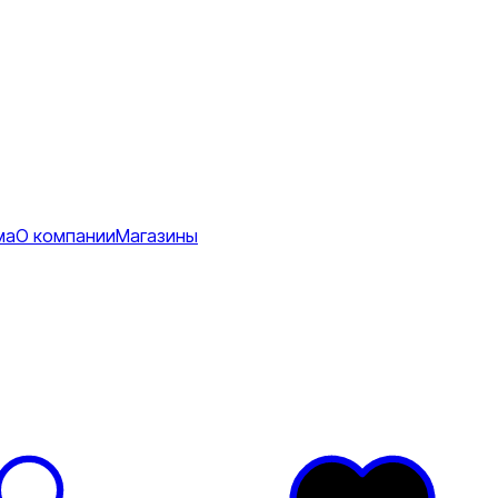
ма
О компании
Магазины
Коврики
ее
тболки
Перчатки
Футболки
я
ртивные