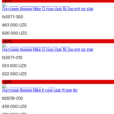
-50%
Бежевый
Детские брюки Nike G nsw club flc lse pnt gx star
fz5571-300
463 000 UZS
926 000 UZS
-40%
Детские брюки Nike G nsw club flc lse pnt gx star
fz5571-010
553 000 UZS
922 000 UZS
-40%
Детские брюки Nike K nsw club ft jggr lbr
fd3019-010
439 000 UZS