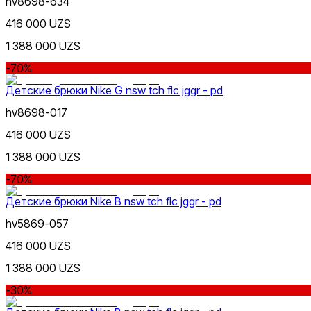
hv8698-634
416 000 UZS
1 388 000 UZS
Розовый
-70%
Детские брюки Nike G nsw tch flc jggr - pd
hv8698-017
416 000 UZS
1 388 000 UZS
Коричневый
-70%
Nike Tashkent Amir Temur
Детские брюки Nike B nsw tch flc jggr - pd
hv5869-057
416 000 UZS
1 388 000 UZS
Черный
-30%
Nike Tashkent City Mall