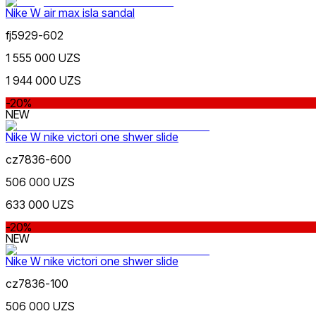
Nike W air max isla sandal
fj5929-602
Желтый
Популярные
1 555 000 UZS
Наличие в магазинах
1 944 000 UZS
-20%
NEW
Nike W nike victori one shwer slide
cz7836-600
Оранжевый
506 000 UZS
633 000 UZS
-20%
NEW
Nike W nike victori one shwer slide
cz7836-100
Фиолетовый
Nike Tashkent Amir Temur
506 000 UZS