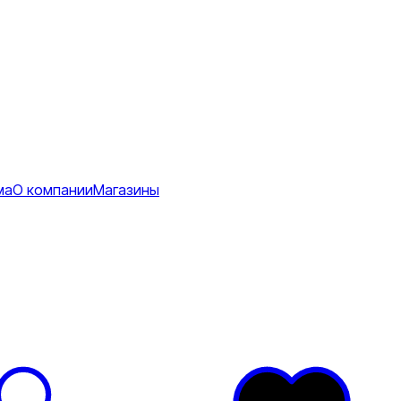
ма
О компании
Магазины
Коврики
ее
тболки
Перчатки
Футболки
я
ртивные