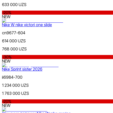
633 000 UZS
-20%
NEW
Nike W nike victori one slide
Розовый
cn9677-604
Nike Tashkent City Mall
614 000 UZS
768 000 UZS
-30%
NEW
Nike Sprint sister 2026
Коричневый
ii6984-700
Только онлайн (доставка)
1 234 000 UZS
1 763 000 UZS
-20%
NEW