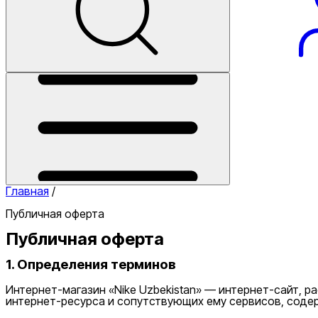
телефона
Аксессуары
Обувь
Одежда
Сумки на пояс
Туристические
одеяла
Баскетбольные
Утяжелители
Футбольные мячи
Хиджабы
Эспа
мячи
Гетры
Держатели
щитков
Носки
Одеяла
Повязки на
голову
Полотенца
Рюкзаки
Сумки
для ноутбука
Сумки для
телефона
Туристические одеяла
Главная
/
Публичная оферта
Публичная оферта
1. Определения терминов
Интернет-магазин «Nike Uzbekistan» — интернет-сайт,
интернет-ресурса и сопутствующих ему сервисов, соде