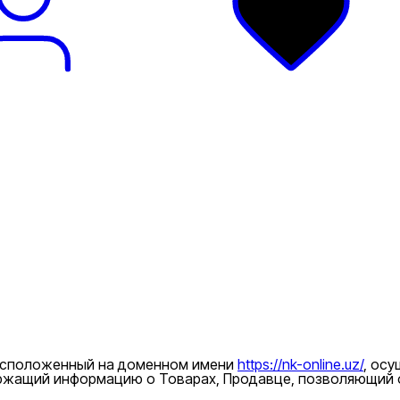
ндеры
 расположенный на доменном имени
https://nk-online.uz/
, ос
ржащий информацию о Товарах, Продавце, позволяющий о