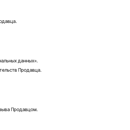
одавца.
нальных данных».
ательств Продавца.
тзыва Продавцом.