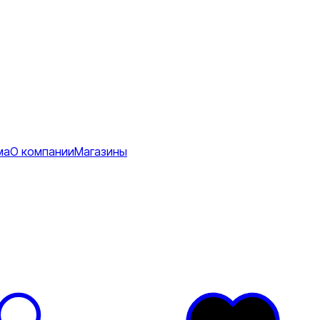
ма
О компании
Магазины
Коврики
ее
тболки
Перчатки
Футболки
я
ртивные