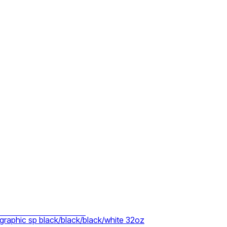
ли
тки
 graphic sp black/black/black/white 32oz