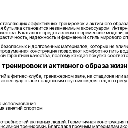
ы
тавляющих эффективных тренировок и активного образа 
я бутылка становится незаменимым аксессуаром. Интерне
ачества. В каталоге представлены современные модели, к
рактичность, надежность и фирменный стиль мирового сп
 безопасных и долговечных материалов, которые не влияю
продуманная конструкция позволяют комфортно пить воду
ой гарантией качества, поэтому каждая покупка соответ
 тренировок и активного образа жизн
тий в фитнес-клубе, тренажерном зале, на стадионе или в
аксессуар станет надежным спутником для тех, кто регу
о использования
мя занятий спортом
отребностей активных людей. Герметичная конструкция п
енсивной тренировки. Благодаря прочным материалам акс