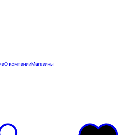
ма
О компании
Магазины
Коврики
ее
тболки
Перчатки
Футболки
я
ртивные