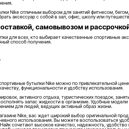
нения.
лки Nike отличным выбором для занятий фитнесом, бегом,
рать аксессуар с собой в зал, офис, школу или путешеств
доставкой, самовывозом и рассрочко
купки для всех, кто выбирает качественные спортивные 
бный способ получения.
у
спортивные бутылки Nike можно по привлекательной цен
ачеству, функциональности и удобству использования.
ровок, активного отдыха, туристических поездок, заняти
восполнять запас жидкости в организме. Удобные модели
ением для людей, ведущих активный образ жизни.
агазине Nike, вас ждет широкий выбор оригинальной прод
невного использования. Вы можете воспользоваться удо
 Найк сочетают высокое качество, надежность, удобство 