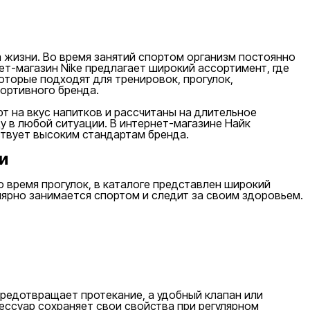
жизни. Во время занятий спортом организм постоянно
т-магазин Nike предлагает широкий ассортимент, где
оторые подходят для тренировок, прогулок,
ортивного бренда.
т на вкус напитков и рассчитаны на длительное
 в любой ситуации. В интернет-магазине Найк
ствует высоким стандартам бренда.
и
о время прогулок, в каталоге представлен широкий
лярно занимается спортом и следит за своим здоровьем.
редотвращает протекание, а удобный клапан или
ессуар сохраняет свои свойства при регулярном