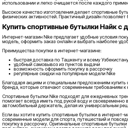
использовании и легко очищается после каждого приме
от
до
Высокое качество изготовления делает спортивные буты
физических активностей. Практичный дизайн позволяет б
Купить спортивные бутылки Найк с 
Интернет-магазин Nike предлагает удобные условия по
модель, оформить заказ онлайн и выбрать наиболее удо
Розовый
Новинки
Преимущества покупки в интернет-магазине:
быстрая доставка по Ташкенту и всему Узбекистан
удобный самовывоз из пунктов выдачи
возможность оформить покупку в рассрочку
регулярные скидки на популярные модели Nike
Благодаря акциям и специальным предложениям купить 
бренда, которые отвечают современным требованиям к к
Коричневый
Спортивные бутылки Nike подходят для ежедневных трени
Популярные
помогает всегда иметь под рукой воду и своевременно 
Наличие в магазинах
автомобильный держатель, делая их универсальным реш
Если вы хотите купить спортивные бутылки в интернет-м
современные модели для спорта, путешествий и повсед
покупку в рассрочку. Оригинальные спортивные бутылки