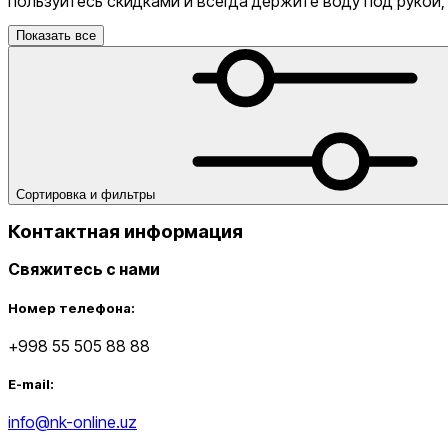
пользуйтесь скидками и всегда держите воду под рукой
Показать все
Черный
Сортировка и фильтры
Белый
Контактная информация
Nike Tashkent Amir Temur
Свяжитесь с нами
Номер телефона:
+998 55 505 88 88
E-mail:
Серый
info@nk-online.uz
Nike Tashkent City Mall