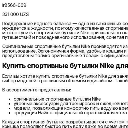
одеяла
Утяжелители
Футбольные мячи
Хиджабы
Эспандер
ir8566-069
331 000 UZS
Поддержание водного баланса — одна из важнейших сос
нуждается в жидкости, поэтому качественная спортивна
Цена
можно купить спортивные бутылки Nike оригинального к
путешествий и повседневного использования, сочетая п
Оригинальные спортивные бутылки Nike производятся из
использование. Эргономичная форма, удобные крышки и 
представлены только оригинальные товары с официальн
Купить спортивные бутылки Nike для
Если вы хотите купить спортивные бутылки Nike для заня
Красный
Скидка
выбор моделей с различным объемом и дизайном. Такой 
от
до
В ассортименте представлены:
оригинальные спортивные бутылки Nike
удобные аксессуары для тренировок и ежедневног
модели, позволяющие комфортно пить воду во вре
продукция Найк с официальной гарантией качества
Каждая спортивная бутылка разрабатывается с учетом п
Зеленый
крышка позволяют быстро пить воду даже во время инт