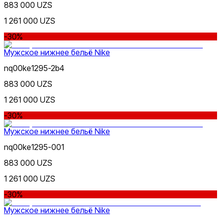
883 000 UZS
Синий
1 261 000 UZS
Скидка
от
до
-30%
Мужское нижнее бельё Nike
nq00ke1295-2b4
883 000 UZS
1 261 000 UZS
Оранжевый
от
-30%
до
Мужское нижнее бельё Nike
nq00ke1295-001
883 000 UZS
1 261 000 UZS
Черный
Новинки
-30%
Мужское нижнее бельё Nike