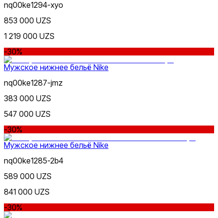
nq00ke1294-xyo
853 000 UZS
1 219 000 UZS
Бежевый
Популярные
-30%
Наличие в магазинах
Мужское нижнее бельё Nike
nq00ke1287-jmz
383 000 UZS
547 000 UZS
-30%
Мужское нижнее бельё Nike
nq00ke1285-2b4
589 000 UZS
841 000 UZS
-30%