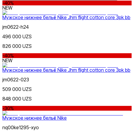
-40%
NEW
Мужское нижнее бельё Nike Jhm flight cotton core 3pk bb
jm0622-h24
496 000 UZS
Lifestyle
s
m
l
xl
xxl
Цвет
826 000 UZS
-40%
NEW
Мужское нижнее бельё Nike Jhm flight cotton core 3pk bb
jm0622-023
509 000 UZS
Цена
848 000 UZS
-30%
Мужское нижнее бельё Nike
nq00ke1295-xyo