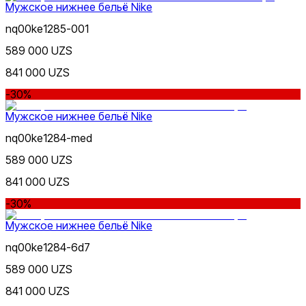
Мужское нижнее бельё Nike
Nike Tashkent Amir Temur
nq00ke1285-001
589 000 UZS
841 000 UZS
-30%
Мужское нижнее бельё Nike
Nike Tashkent City Mall
nq00ke1284-med
589 000 UZS
841 000 UZS
-30%
Мужское нижнее бельё Nike
Только онлайн (доставка)
nq00ke1284-6d7
589 000 UZS
841 000 UZS