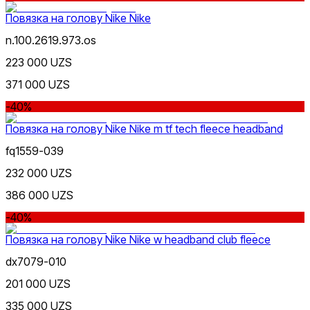
голеностопы
Сумки
Сумки для ноутбука
Сумки для
телефона
Сумки на пояс
Туристические
Повязка на голову Nike Nike
одеяла
Утяжелители
Футбольные мячи
Хиджабы
Эспандер
n.100.2619.973.os
223 000 UZS
371 000 UZS
Цена
-40%
Повязка на голову Nike Nike m tf tech fleece headband
fq1559-039
232 000 UZS
386 000 UZS
Черный
Скидка
от
-40%
до
Повязка на голову Nike Nike w headband club fleece
dx7079-010
201 000 UZS
335 000 UZS