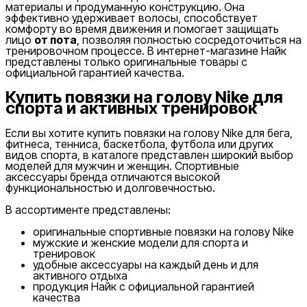
Nike Tashkent City Mall
материалы и продуманную конструкцию. Она
эффективно удерживает волосы, способствует
комфорту во время движения и помогает защищать
лицо
от пота
, позволяя полностью сосредоточиться на
тренировочном процессе. В интернет-магазине Найк
представлены только оригинальные товары с
официальной гарантией качества.
Купить повязки на голову Nike для
спорта и активных тренировок
Только онлайн (доставка)
Если вы хотите купить повязки на голову Nike для бега,
фитнеса, тенниса, баскетбола, футбола или других
видов спорта, в каталоге представлен широкий выбор
моделей для мужчин и женщин. Спортивные
аксессуары бренда отличаются высокой
функциональностью и долговечностью.
В ассортименте представлены:
оригинальные спортивные повязки на голову Nike
мужские и женские модели для спорта и
тренировок
удобные аксессуары на каждый день и для
активного отдыха
продукция Найк с официальной гарантией
качества