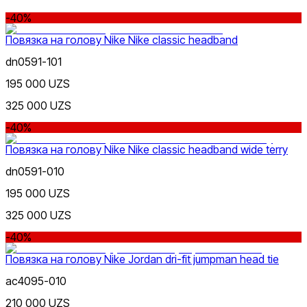
Белый
-40%
от
до
Повязка на голову Nike Nike classic headband
dn0591-101
195 000 UZS
325 000 UZS
-40%
Серый
Новинки
Повязка на голову Nike Nike classic headband wide terry
dn0591-010
195 000 UZS
325 000 UZS
-40%
Популярные
Повязка на голову Nike Jordan dri-fit jumpman head tie
Наличие в магазинах
ac4095-010
210 000 UZS