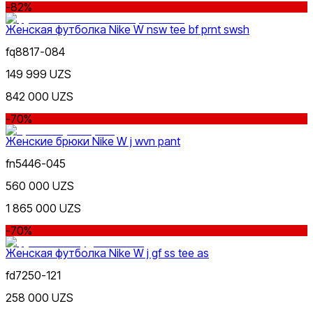
-82%
Женская футболка Nike W nsw tee bf prnt swsh
fq8817-084
149 999 UZS
Голубой
842 000 UZS
-70%
Женские брюки Nike W j wvn pant
fn5446-045
560 000 UZS
Бордовый
1 865 000 UZS
-70%
Женская футболка Nike W j gf ss tee as
fd7250-121
258 000 UZS