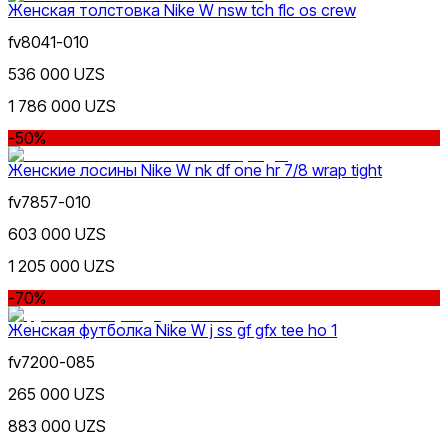
Женская толстовка Nike W nsw tch flc os crew
fv8041-010
Черный
536 000 UZS
1 786 000 UZS
-50%
Женские лосины Nike W nk df one hr 7/8 wrap tight
fv7857-010
Белый
603 000 UZS
1 205 000 UZS
-70%
Женская футболка Nike W j ss gf gfx tee ho 1
fv7200-085
Серый
265 000 UZS
883 000 UZS