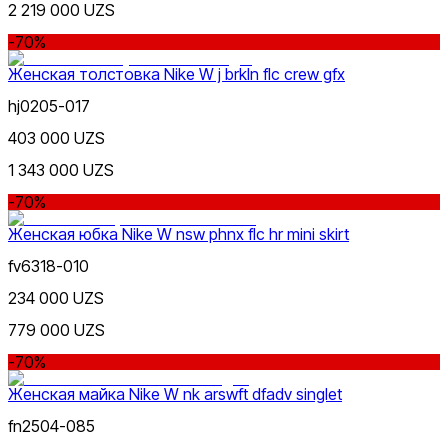
2 219 000 UZS
Красный
Скидка
от
-70%
до
Женская толстовка Nike W j brkln flc crew gfx
hj0205-017
403 000 UZS
1 343 000 UZS
Синий
-70%
от
до
Женская юбка Nike W nsw phnx flc hr mini skirt
fv6318-010
234 000 UZS
779 000 UZS
-70%
Зеленый
Новинки
Женская майка Nike W nk arswft dfadv singlet
fn2504-085