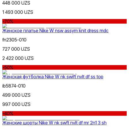
448 000 UZS
1 493 000 UZS
-70%
Желтый
Популярные
Женское платье Nike W nsw assym knit dress mdc
Наличие в магазинах
fn2305-010
727 000 UZS
2 422 000 UZS
-50%
Оранжевый
Женская футболка Nike W nk swift nvlt df ss top
ib5874-010
499 000 UZS
997 000 UZS
-40%
Женские шорты Nike W nk swft nvlt df mr 2n1 3 sh
Фиолетовый