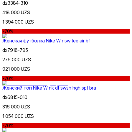
dz3384-310
418 000 UZS
1 394 000 UZS
-70%
Женская футболка Nike W nsw tee air bf
dx7918-795
276 000 UZS
921 000 UZS
-70%
Женский топ Nike W nk df swsh hgh spt bra
dx6815-010
316 000 UZS
1 054 000 UZS
-70%