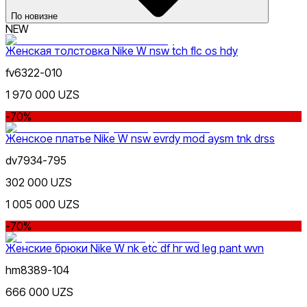
По новизне
NEW
Женская толстовка Nike W nsw tch flc os hdy
fv6322-010
Lifestyle
xxs
xs
s
la-b
ma-b
sa-c
m
Цвет
1 970 000 UZS
l
xl
xxl
-70%
Женское платье Nike W nsw evrdy mod aysm tnk drss
dv7934-795
302 000 UZS
Sport
1 005 000 UZS
Цена
-70%
Женские брюки Nike W nk etc df hr wd leg pant wvn
hm8389-104
666 000 UZS