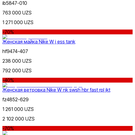
Nike Tashkent Amir Temur
ib5847-010
763 000 UZS
1 271 000 UZS
-70%
Женская майка Nike W j ess tank
Розовый
hf9474-407
Nike Tashkent City Mall
238 000 UZS
792 000 UZS
-40%
Женская ветровка Nike W nk swsh hbr fast rpl jkt
Коричневый
fz4852-629
Только онлайн (доставка)
1 261 000 UZS
2 102 000 UZS
-70%