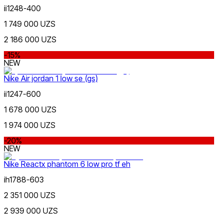
ii1248-400
1 749 000 UZS
2 186 000 UZS
-15%
NEW
Nike Air jordan 1 low se (gs)
ii1247-600
1 678 000 UZS
1 974 000 UZS
-20%
NEW
Nike Reactx phantom 6 low pro tf eh
ih1788-603
2 351 000 UZS
2 939 000 UZS