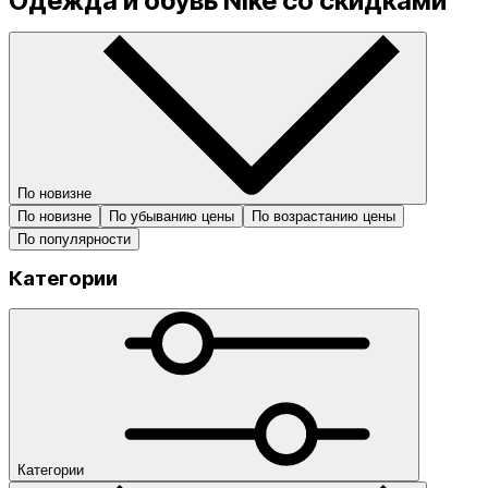
Одежда и обувь Nike со скидками
По новизне
По новизне
По убыванию цены
По возрастанию цены
По популярности
Категории
Мужчины
Обувь
Одежда
Женщины
Обувь
Одежда
Дети
Обувь
Одежда
Аксессуары
Баскетбольные
мячи
Гетры
Держатели
Категории
щитков
Носки
Одеяла
Повязки на