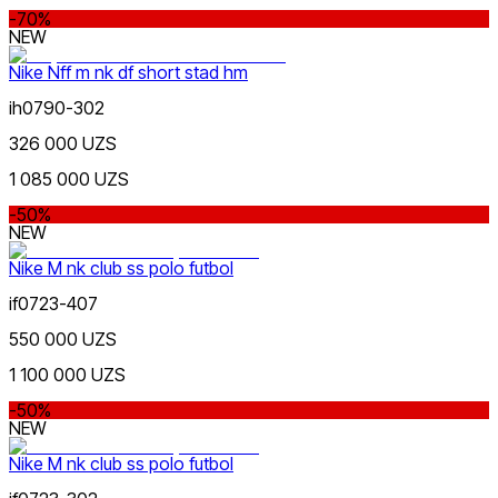
-70%
NEW
Nike Nff m nk df short stad hm
ih0790-302
326 000 UZS
1 085 000 UZS
-50%
NEW
Nike M nk club ss polo futbol
if0723-407
550 000 UZS
1 100 000 UZS
-50%
NEW
Nike M nk club ss polo futbol