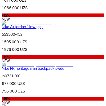
1 671 000 UZS
1 966 000 UZS
-15%
NEW
Nike Air jordan 1 low (gs)
553560-152
1 595 000 UZS
1 876 000 UZS
-15%
NEW
Nike Nk heritage mini backpack swdc
ih0731-010
677 000 UZS
796 000 UZS
-15%
NEW