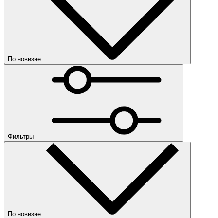
По новизне
По новизне
По убыванию цены
По возрастанию цены
По популярности
Категории
Коллекция
Фильтры
Женская обувь
Тапочки
Кроссовки
Сандалии
Размер
По новизне