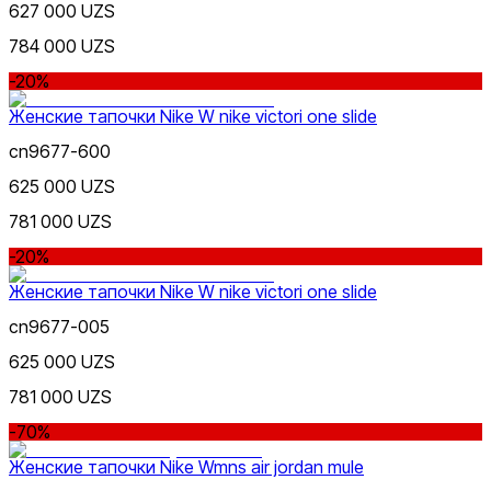
627 000 UZS
Nike Tashkent Amir Temur
784 000 UZS
-20%
Женские тапочки Nike W nike victori one slide
cn9677-600
Белый
625 000 UZS
Nike Tashkent City Mall
781 000 UZS
-20%
Женские тапочки Nike W nike victori one slide
cn9677-005
625 000 UZS
Серый
Только онлайн (доставка)
781 000 UZS
-70%
Женские тапочки Nike Wmns air jordan mule