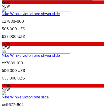
-20%
NEW
Nike W nike victori one shwer slide
cz7836-600
506 000 UZS
Lifestyle
US 5 | EU 37.5
US 6 | EU 36.5
US 7 |
Цвет
633 000 UZS
EU 38
US 8 | EU 39
US 9 | EU 40.5
-20%
NEW
Nike W nike victori one shwer slide
cz7836-100
506 000 UZS
Swimming
Цена
633 000 UZS
-20%
NEW
Nike W nike victori one slide
cn9677-604