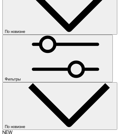
По новизне
По новизне
По убыванию цены
По возрастанию цены
По популярности
Категории
Размер
Фильтры
Аксессуары
Сумки на пояс
Баскетбольные мячи
Гетры
Держатели
щитков
Кепки
Коврики для йоги
Козырьки от
misc
Цвет
солнца
Кошельки
Налокотники
Носки
Одеяла
Панамы
Перча
для тренинга
Повязки на голову
Полотенца
Пояса для
По новизне
тренинга
Рюкзаки
Скакалки
Спортивные бутылки
Спортив
NEW