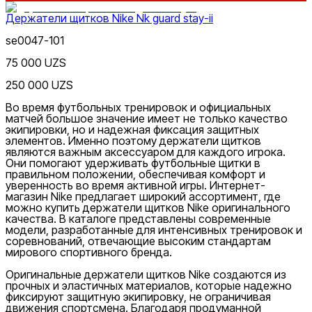
голеностопы
Сумки
Сумки для ноутбука
Сумки для
телефона
Сумки на пояс
Туристические
Держатели щитков Nike Nk guard stay-ii
одеяла
Утяжелители
Футбольные мячи
Хиджабы
Эспандер
se0047-101
75 000 UZS
250 000 UZS
Цена
Во время футбольных тренировок и официальных
матчей большое значение имеет не только качество
экипировки, но и надежная фиксация защитных
элементов. Именно поэтому держатели щитков
являются важным аксессуаром для каждого игрока.
Они помогают удерживать футбольные щитки в
правильном положении, обеспечивая комфорт и
уверенность во время активной игры. Интернет-
магазин Nike предлагает широкий ассортимент, где
Белый
можно купить держатели щитков Nike оригинального
Скидка
от
качества. В каталоге представлены современные
модели, разработанные для интенсивных тренировок и
до
соревнований, отвечающие высоким стандартам
мирового спортивного бренда.
Оригинальные держатели щитков Nike создаются из
прочных и эластичных материалов, которые надежно
фиксируют защитную экипировку, не ограничивая
движения спортсмена. Благодаря продуманной