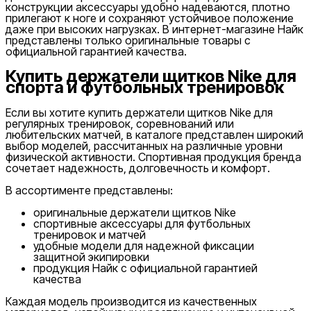
конструкции аксессуары удобно надеваются, плотно
прилегают к ноге и сохраняют устойчивое положение
от
даже при высоких нагрузках. В интернет-магазине Найк
до
представлены только оригинальные товары с
официальной гарантией качества.
Купить держатели щитков Nike для
спорта и футбольных тренировок
Если вы хотите купить держатели щитков Nike для
регулярных тренировок, соревнований или
любительских матчей, в каталоге представлен широкий
Новинки
выбор моделей, рассчитанных на различные уровни
физической активности. Спортивная продукция бренда
сочетает надежность, долговечность и комфорт.
В ассортименте представлены:
оригинальные держатели щитков Nike
спортивные аксессуары для футбольных
тренировок и матчей
удобные модели для надежной фиксации
Популярные
защитной экипировки
Наличие в магазинах
продукция Найк с официальной гарантией
качества
Каждая модель производится из качественных