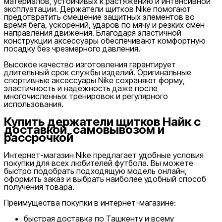
материалов, устойчивых к растяжению и интенсивной
эксплуатации. Держатели щитков Nike помогают
предотвратить смещение защитных элементов во
время бега, ускорений, ударов по мячу и резких смен
направления движения. Благодаря эластичной
конструкции аксессуары обеспечивают комфортную
посадку без чрезмерного давления.
Высокое качество изготовления гарантирует
длительный срок службы изделий. Оригинальные
спортивные аксессуары Nike сохраняют форму,
эластичность и надежность даже после
многочисленных тренировок и регулярного
использования.
Купить держатели щитков Найк с
доставкой, самовывозом и
рассрочкой
Nike Tashkent City Mall
Интернет-магазин Nike предлагает удобные условия
покупки для всех любителей футбола. Вы можете
быстро подобрать подходящую модель онлайн,
оформить заказ и выбрать наиболее удобный способ
получения товара.
Преимущества покупки в интернет-магазине:
быстрая доставка по Ташкенту и всему
Только онлайн (доставка)