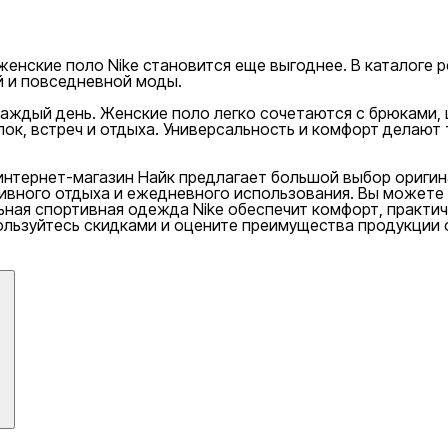
енские поло Nike становится еще выгоднее. В каталоге р
 и повседневной моды.
ждый день. Женские поло легко сочетаются с брюками, ш
лок, встреч и отдыха. Универсальность и комфорт дела
интернет-магазин Найк предлагает большой выбор оригина
тивного отдыха и ежедневного использования. Вы можете
ьная спортивная одежда Nike обеспечит комфорт, практич
льзуйтесь скидками и оцените преимущества продукции о