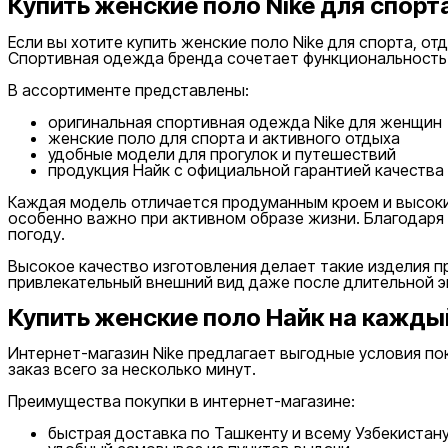
Купить женские поло Nike для спорт
Черный
Скидка
от
Если вы хотите купить женские поло Nike для спорта, о
до
Спортивная одежда бренда сочетает функциональность 
В ассортименте представлены:
оригинальная спортивная одежда Nike для женщин
женские поло для спорта и активного отдыха
удобные модели для прогулок и путешествий
продукция Найк с официальной гарантией качества
Каждая модель отличается продуманным кроем и высоки
от
особенно важно при активном образе жизни. Благодар
до
погоду.
Высокое качество изготовления делает такие изделия 
привлекательный внешний вид даже после длительной э
Купить женские поло Найк на кажды
Интернет-магазин Nike предлагает выгодные условия по
Новинки
заказ всего за несколько минут.
Преимущества покупки в интернет-магазине:
быстрая доставка по Ташкенту и всему Узбекистан