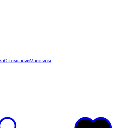
ма
О компании
Магазины
Коврики
ее
тболки
Перчатки
Футболки
я
ртивные