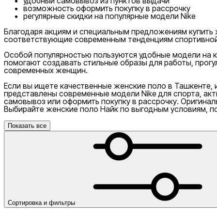
удобный самовывоз из пунктов выдачи
возможность оформить покупку в рассрочку
регулярные скидки на популярные модели Nike
Благодаря акциям и специальным предложениям купить ж
соответствующие современным тенденциям спортивной
Популярные
Наличие в магазинах
Особой популярностью пользуются удобные модели на ка
помогают создавать стильные образы для работы, прогу
современных женщин.
Если вы ищете качественные женские поло в Ташкенте, 
представлены современные модели Nike для спорта, ак
самовывоз или оформить покупку в рассрочку. Оригинал
Выбирайте женские поло Найк по выгодным условиям, по
Показать все
Сортировка и фильтры
Nike Tashkent Amir Temur