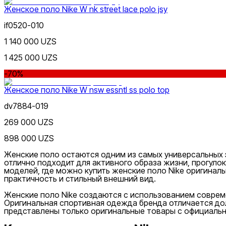
Женское поло Nike W nk street lace polo jsy
if0520-010
1 140 000 UZS
Lifestyle
1 425 000 UZS
xs
s
m
l
Цвет
-70%
Женское поло Nike W nsw essntl ss polo top
dv7884-019
269 000 UZS
898 000 UZS
Цена
Женские поло остаются одним из самых универсальных 
отлично подходит для активного образа жизни, прогуло
моделей, где можно купить женские поло Nike оригинал
практичность и стильный внешний вид.
Женские поло Nike создаются с использованием совреме
Оригинальная спортивная одежда бренда отличается до
представлены только оригинальные товары с официально