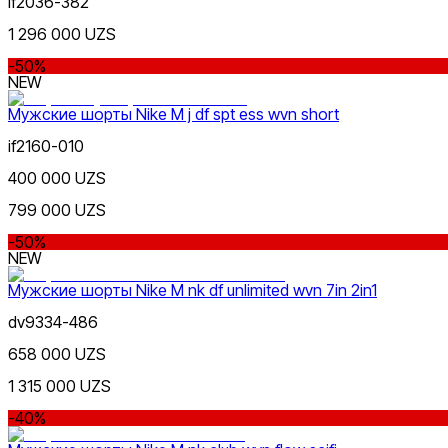
if2036-382
1 296 000 UZS
Белый
-50%
NEW
Мужские шорты Nike M j df spt ess wvn short
if2160-010
400 000 UZS
Серый
799 000 UZS
-50%
NEW
Мужские шорты Nike M nk df unlimited wvn 7in 2in1
dv9334-486
658 000 UZS
Голубой
1 315 000 UZS
-40%