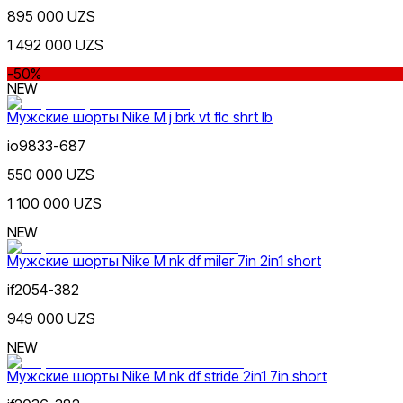
895 000 UZS
1 492 000 UZS
-50%
NEW
Мужские шорты Nike M j brk vt flc shrt lb
Коричневый
io9833-687
Nike Tashkent City Mall
550 000 UZS
1 100 000 UZS
NEW
Мужские шорты Nike M nk df miler 7in 2in1 short
Черный
if2054-382
Только онлайн (доставка)
949 000 UZS
NEW
Мужские шорты Nike M nk df stride 2in1 7in short