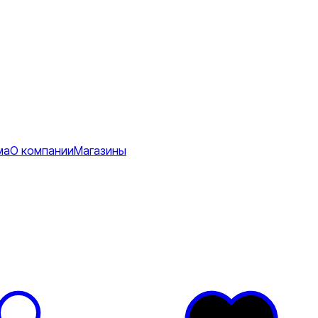
ма
О компании
Магазины
Коврики
ее
тболки
Перчатки
Футболки
я
ртивные