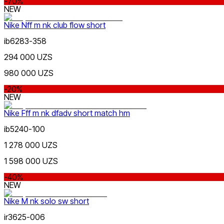
-70%
NEW
Nike Nff m nk club flow short
Желтый
Популярные
ib6283-358
Наличие в магазинах
294 000 UZS
980 000 UZS
-20%
NEW
Nike Fff m nk dfadv short match hm
Оранжевый
ib5240-100
1 278 000 UZS
1 598 000 UZS
-40%
NEW
Nike M nk solo sw short
Фиолетовый
ir3625-006
Nike Tashkent Amir Temur