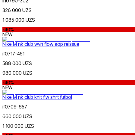
ih0790-302
Красный
Скидка
от
326 000 UZS
до
1 085 000 UZS
-40%
NEW
Nike M nk club wvn flow aop reissue
if0717-451
Синий
от
588 000 UZS
до
980 000 UZS
-40%
NEW
Nike M nk club knit flw shrt futbol
if0709-657
Зеленый
Новинки
660 000 UZS
1 100 000 UZS