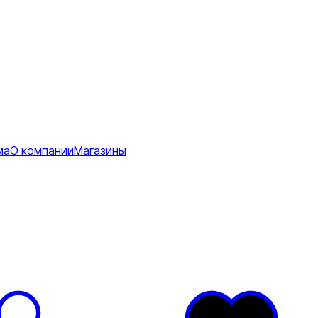
ма
О компании
Магазины
Коврики
ее
тболки
Перчатки
Футболки
я
ртивные