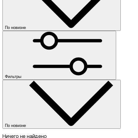
По новизне
По новизне
По убыванию цены
По возрастанию цены
По популярности
Категории
Цена
Фильтры
Одежда
Скидка
от
По новизне
до
Ничего не найдено