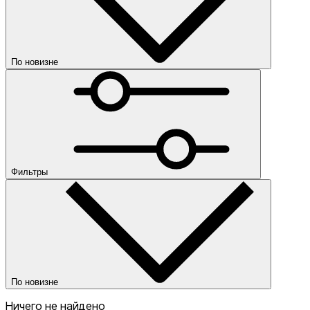
По новизне
По новизне
По убыванию цены
По возрастанию цены
По популярности
Категории
Цена
Фильтры
Kids
Скидка
от
По новизне
до
Ничего не найдено