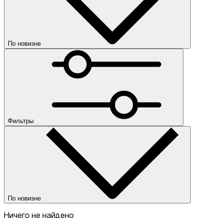
По новизне
По новизне
По убыванию цены
По возрастанию цены
По популярности
Категории
Цена
Фильтры
Одежда
Скидка
от
По новизне
до
Ничего не найдено