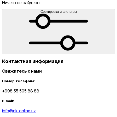
голеностопы
Сумки
Сумки для ноутбука
Сумки для
Ничего не найдено
телефона
Сумки на пояс
Туристические
одеяла
Утяжелители
Футбольные мячи
Хиджабы
Эспандер
Сортировка и фильтры
от
до
Контактная информация
Свяжитесь с нами
Новинки
Номер телефона:
+998 55 505 88 88
E-mail:
info@nk-online.uz