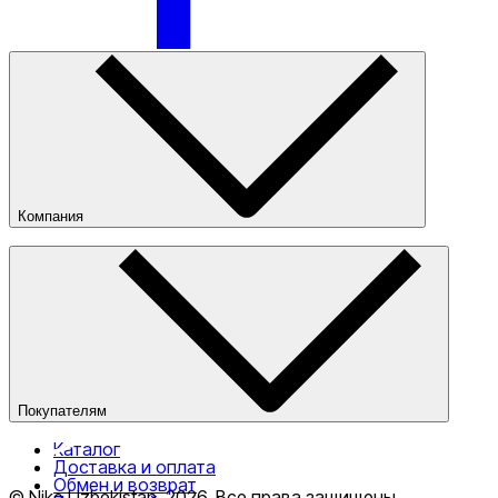
Nike Tashkent City Mall
Компания
О компании
Наши магазины
Публичная оферта
Только онлайн (доставка)
Покупателям
Каталог
Доставка и оплата
Обмен и возврат
© Nike Uzbekistan,
2026
.
Все права защищены
.