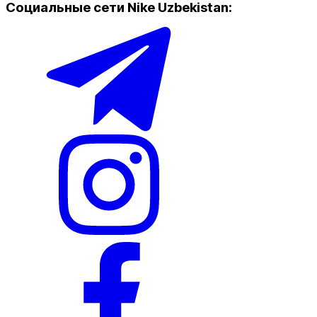
Социальные сети Nike Uzbekistan
:
Популярные
Наличие в магазинах
Nike Tashkent Amir Temur