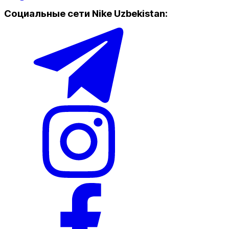
Социальные сети Nike Uzbekistan
:
Популярные
Наличие в магазинах
Nike Tashkent City Mall