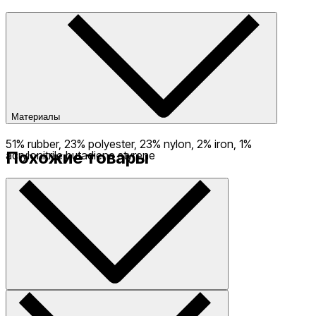
Материалы
51% rubber, 23% polyester, 23% nylon, 2% iron, 1%
Похожие товары
acrylonitrile butadiene styrene