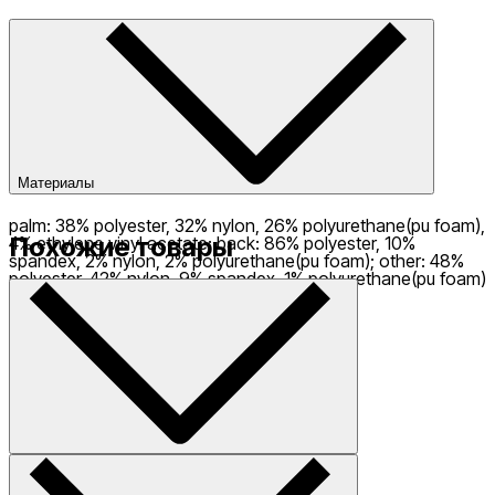
Материалы
palm: 38% polyester, 32% nylon, 26% polyurethane(pu foam),
Похожие товары
4% ethylene vinyl acetate; back: 86% polyester, 10%
spandex, 2% nylon, 2% polyurethane(pu foam); other: 48%
polyester, 42% nylon, 9% spandex, 1% polyurethane(pu foam)