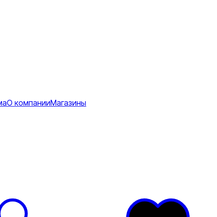
ма
О компании
Магазины
Коврики
ее
тболки
Перчатки
Футболки
я
ртивные