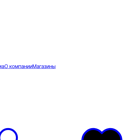
ма
О компании
Магазины
Коврики
ее
тболки
Перчатки
Футболки
я
ртивные