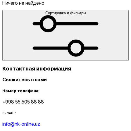
голеностопы
Сумки
Сумки для ноутбука
Сумки для
Ничего не найдено
телефона
Сумки на пояс
Туристические
одеяла
Утяжелители
Футбольные мячи
Хиджабы
Эспандер
Сортировка и фильтры
от
до
Контактная информация
Свяжитесь с нами
Новинки
Номер телефона:
+998 55 505 88 88
E-mail:
info@nk-online.uz