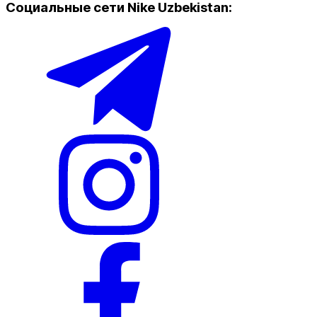
Социальные сети Nike Uzbekistan
:
Популярные
Наличие в магазинах
Nike Tashkent Amir Temur