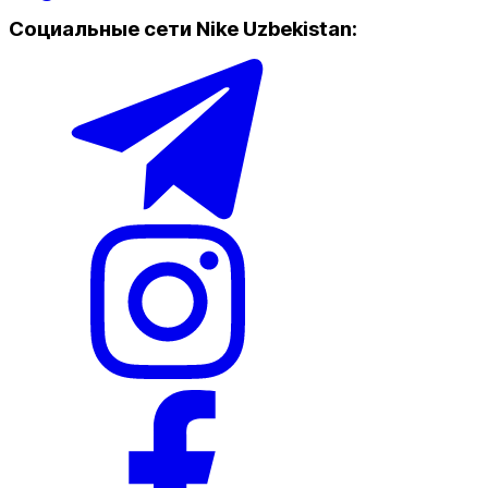
Социальные сети Nike Uzbekistan
:
Популярные
Наличие в магазинах
Nike Tashkent City Mall