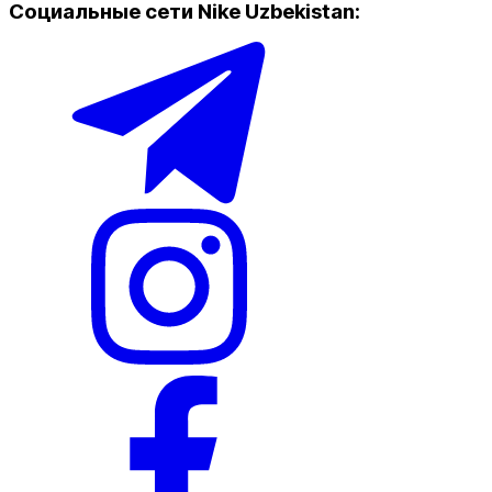
Социальные сети Nike Uzbekistan
:
Популярные
Наличие в магазинах
Nike Tashkent Amir Temur