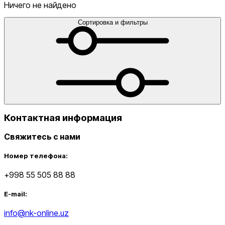
голеностопы
Сумки
Сумки для ноутбука
Сумки для
Ничего не найдено
телефона
Сумки на пояс
Туристические
одеяла
Утяжелители
Футбольные мячи
Хиджабы
Эспандер
Сортировка и фильтры
от
до
Контактная информация
Свяжитесь с нами
Новинки
Номер телефона:
+998 55 505 88 88
E-mail:
info@nk-online.uz