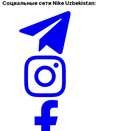
Социальные сети Nike Uzbekistan
:
Популярные
Наличие в магазинах
Nike Tashkent Amir Temur