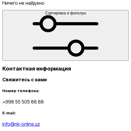
голеностопы
Сумки
Сумки для ноутбука
Сумки для
Ничего не найдено
телефона
Сумки на пояс
Туристические
одеяла
Утяжелители
Футбольные мячи
Хиджабы
Эспандер
Сортировка и фильтры
от
до
Контактная информация
Свяжитесь с нами
Новинки
Номер телефона:
+998 55 505 88 88
E-mail:
info@nk-online.uz