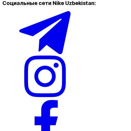
Социальные сети Nike Uzbekistan
:
Популярные
Наличие в магазинах
Nike Tashkent Amir Temur