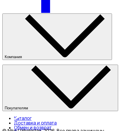
Nike Tashkent City Mall
Компания
О компании
Наши магазины
Публичная оферта
Только онлайн (доставка)
Покупателям
Каталог
Доставка и оплата
Обмен и возврат
© Nike Uzbekistan,
2026
.
Все права защищены
.