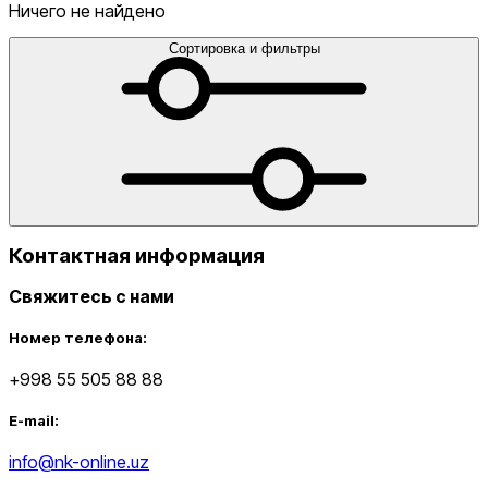
голеностопы
Сумки
Сумки для ноутбука
Сумки для
Ничего не найдено
телефона
Сумки на пояс
Туристические
одеяла
Утяжелители
Футбольные мячи
Хиджабы
Эспандер
Сортировка и фильтры
от
до
Контактная информация
Свяжитесь с нами
Новинки
Номер телефона:
+998 55 505 88 88
E-mail:
info@nk-online.uz